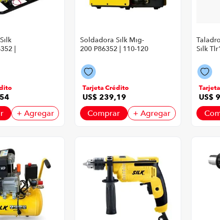
Silk
Soldadora Silk Mig-
Taladr
352 |
200 P86352 | 110-120
Silk Tl
Watts
Vatios Color Amarillo
Color 
illo Con
Con Negro
Negro
dito
Tarjeta Crédito
Tarjet
54
US$
239
,
19
US$
r
+ Agregar
Comprar
+ Agregar
Com