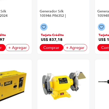
Silk
Generador Silk
Genera
-2024
105946 P86352 |
105948
6 PSI
6000-6500 Watts
Color 
illo Con
Color Amarillo Con
Negro
Negro
dito
Tarjeta Crédito
Tarjet
97
US$
837
,
18
US$
r
+ Agregar
Comprar
+ Agregar
Com