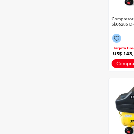
Compresor 
Sk06285 D
P86352 | 11
Color Amar
Negro
Tarjeta Cré
US$
143
,
Compra