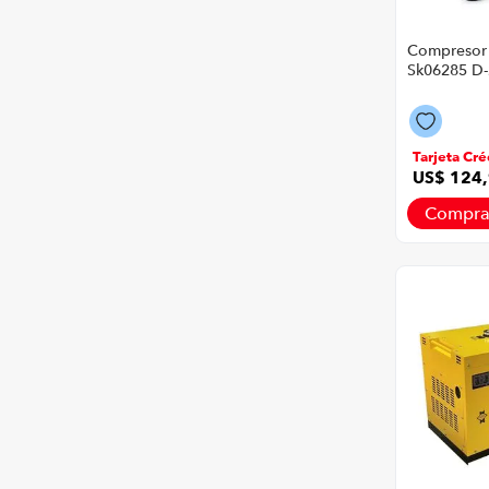
Compresor 
Sk06285 D
P86352 | 11
Color Amar
Negro
Tarjeta Cré
US$
124
,
Compra