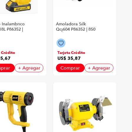
o Inalambrico
Amoladora Silk
r18L P86352 |
Qcj604 P86352 | 850
Amarillo Con
Watts 11000 Rpm
Color Amarillo Con
Negro
a Crédito
Tarjeta Crédito
95
,
67
US$
35
,
87
prar
+ Agregar
Comprar
+ Agregar