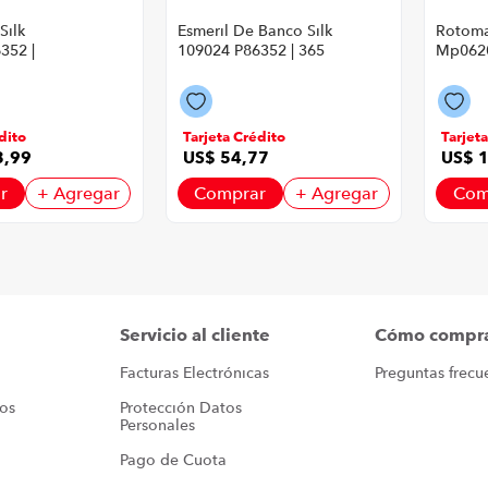
Silk
Esmeril De Banco Silk
Rotomar
352 |
109024 P86352 | 365
Mp0620
w Color
Watts 2950 Rpm
1500 W
on Negro
Color Amarillo Con
Color 
Negro
Negro
dito
Tarjeta Crédito
Tarjet
3
,
99
US$
54
,
77
US$
r
+ Agregar
Comprar
+ Agregar
Com
Servicio al cliente
Cómo compr
Facturas Electrónicas
Preguntas frecu
ros
Protección Datos 
Personales
Pago de Cuota