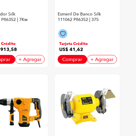
dor Silk
Esmeril De Banco Silk
 P86352 | 7Kw
111062 P86352 | 375
Amarillo Con
Watts 2950 Rpm
Color Amarillo Con
Negro
a Crédito
Tarjeta Crédito
1913
,
58
US$
41
,
62
prar
+ Agregar
Comprar
+ Agregar