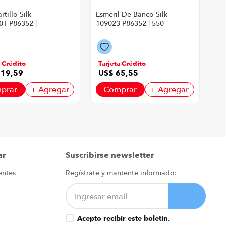
tillo Silk
Esmeril De Banco Silk
T P86352 |
109023 P86352 | 550
atts 850 Rpm
Watts 2950 Rpm
Amarillo Con
Color Amarillo Con
Negro
a Crédito
Tarjeta Crédito
119
,
59
US$
65
,
55
prar
+ Agregar
Comprar
+ Agregar
ar
Suscribirse newsletter
entes
Regístrate y mantente informado:
Acepto recibir este boletín.