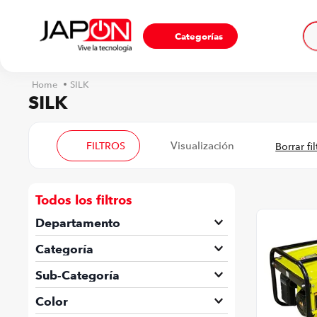
Ho
Categorías
SILK
SILK
FILTROS
Todos los filtros
Departamento
Ferretería
Categoría
Herramientas Eléctricas
Sub-Categoría
Máquinaria industrial
Amoladoras
Color
Suministros de Ferretería
Compresores