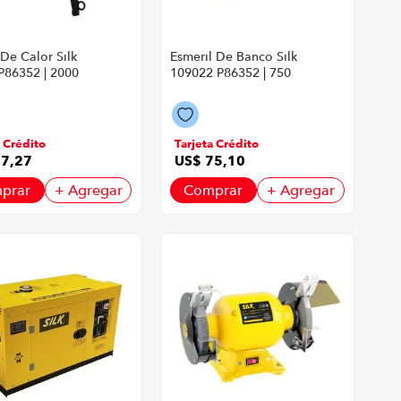
 De Calor Silk
Esmeril De Banco Silk
P86352 | 2000
109022 P86352 | 750
Color Amarillo
Watts 2950 Rpm
egro
Color Amarillo Con
Negro
a Crédito
Tarjeta Crédito
27
,
27
US$
75
,
10
prar
+ Agregar
Comprar
+ Agregar