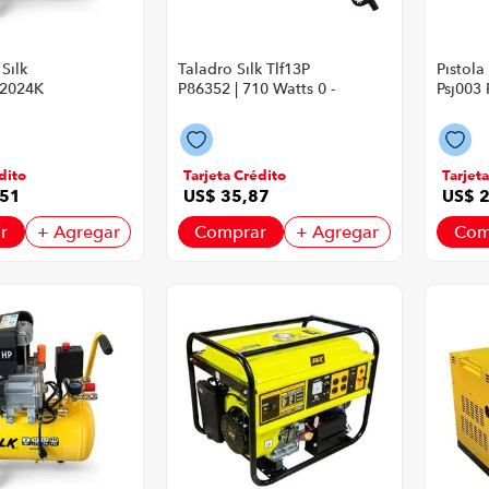
Silk
Taladro Silk Tlf13P
Pistola
-2024K
P86352 | 710 Watts 0 -
Psj003 
6 PSI
3000 Rpm Color
Watts 
illo Con
Amarillo Con Negro
Con N
dito
Tarjeta Crédito
Tarjet
51
US$
35
,
87
US$
r
+ Agregar
Comprar
+ Agregar
Com