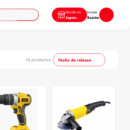
Vende en
Iniciar
Japón
Sesión
16
productos
Fecha de release