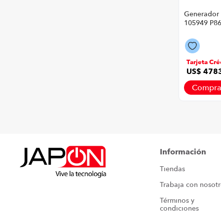
Generador 
105949 P86
9,5Kw-10K
Amarillo C
Tarjeta Cré
US$
478
Compra
Información
Tiendas
Trabaja con nosot
Términos y 
condiciones