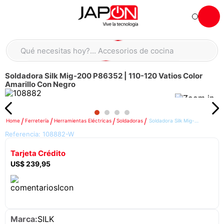
Hola... qué necesitas hoy?
Qué necesitas hoy?... Accesorios de cocina
Qué necesitas hoy?... Hogar
Soldadora Silk Mig-200 P86352 | 110-120 Vatios Color
TÉRMINOS MÁS BUSCADOS
Amarillo Con Negro
moto
1
.
refrigeradora
2
.
Ferretería
Herramientas Eléctricas
Soldadoras
Soldadora Silk Mig-200 P86352 | 110-120 Vatios Color Amarillo Con Negro
lavadora
3
.
Referencia:
108882-W
england sound parlantes
4
.
Tarjeta Crédito
scooter
5
.
US$
239
,
95
laptop
6
.
celular
7
.
congelador
8
.
SILK