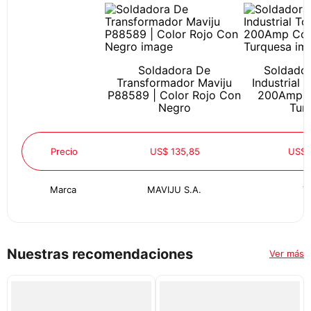
Soldadora De
Soldador
Transformador Maviju
Industrial 
P88589 | Color Rojo Con
200Amp C
Negro
Tur
Precio
US$ 135,85
US$ 
Marca
MAVIJU S.A.
T
Nuestras recomendaciones
Ver más