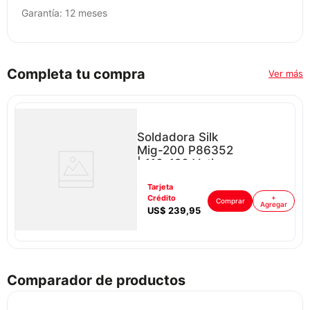
Garantía: 12 meses
Completa tu compra
Ver más
Soldadora Silk
Mig-200 P86352
| 110-120 Vatios
Color Amarillo
Tarjeta
Con Negro
ar
Crédito
+
Comprar
Agregar
US$
239
,
95
Comparador de productos