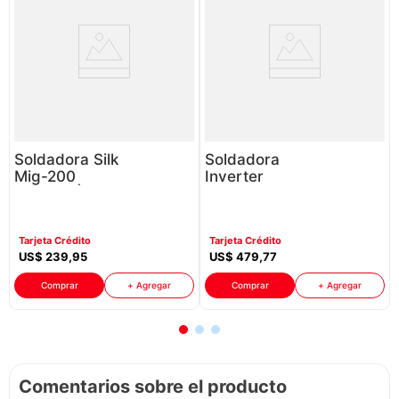
Soldadora Silk
Soldadora
Mig-200
Inverter
P86352 | 110-
Maviju
120 Vatios
P88589 | 110-
Color Amarillo
220V Color
Tarjeta Crédito
Tarjeta Crédito
Con Negro
Rojo Con
US$
239
,
95
US$
479
,
77
Negro
Comprar
+ Agregar
Comprar
+ Agregar
Comentarios sobre el producto