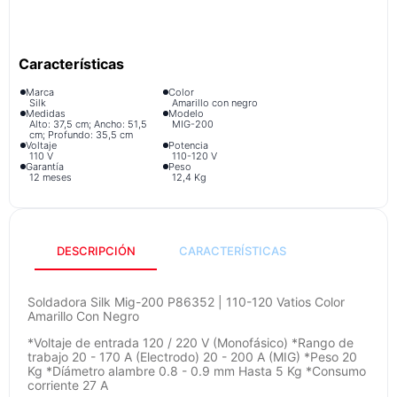
iphone
9
.
cocina
10
.
Marca
Color
Silk
Amarillo con negro
Medidas
Modelo
Alto: 37,5 cm; Ancho: 51,5
MIG-200
cm; Profundo: 35,5 cm
Voltaje
Potencia
110 V
110-120 V
Garantía
Peso
12 meses
12,4 Kg
DESCRIPCIÓN
CARACTERÍSTICAS
Soldadora Silk Mig-200 P86352 | 110-120 Vatios Color
Amarillo Con Negro
*Voltaje de entrada 120 / 220 V (Monofásico) *Rango de
trabajo 20 - 170 A (Electrodo) 20 - 200 A (MIG) *Peso 20
Kg *Díámetro alambre 0.8 - 0.9 mm Hasta 5 Kg *Consumo
corriente 27 A