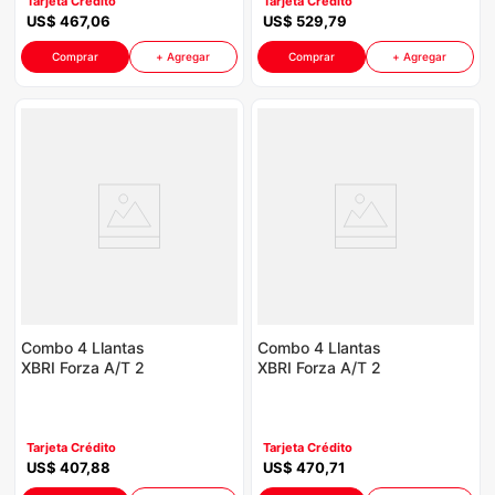
Tarjeta Crédito
Tarjeta Crédito
US$
467
,
06
US$
529
,
79
Comprar
+ Agregar
Comprar
+ Agregar
Combo 4 Llantas
Combo 4 Llantas
XBRI Forza A/T 2
XBRI Forza A/T 2
215/65R16 FZH
215/65R16 FZA
P8764 | Incluye Galón
P8764 | Incluye Galón
Aceite Havoline
Aceite Havoline
Tarjeta Crédito
Tarjeta Crédito
US$
407
,
88
US$
470
,
71