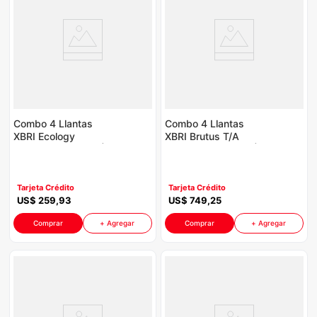
Combo 4 Llantas
Combo 4 Llantas
XBRI Ecology
XBRI Brutus T/A
175/65R14 P8764 |
255/70R16 P8764 |
Incluye Galón Aceite
Incluye Galón Aceite
Havoline
Havoline
Tarjeta Crédito
Tarjeta Crédito
US$
259
,
93
US$
749
,
25
Comprar
+ Agregar
Comprar
+ Agregar