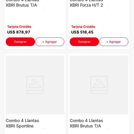
XBRI Brutus T/A
XBRI Forza H/T 2
265/70R16 P8764 |
255/70R16 P8764 |
Incluye Galón Aceite
Incluye Galon Aceite
Havoline
Havoline
Tarjeta Crédito
Tarjeta Crédito
US$
878
,
97
US$
518
,
45
Comprar
+ Agregar
Comprar
+ Agregar
Combo 4 Llantas
Combo 4 Llantas
XBRI Sportline
XBRI Brutus T/A
285/50R20 P8764 |
245/70R16 P8764 |