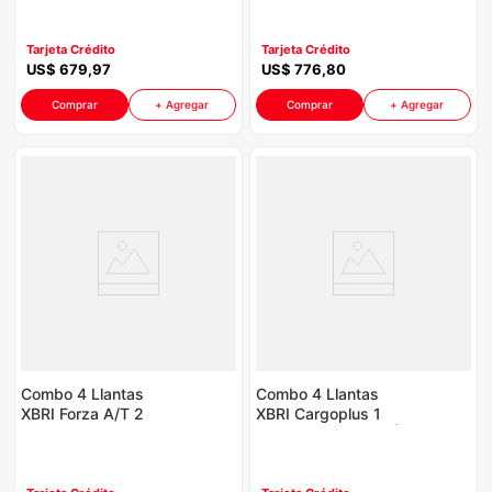
Incluye Galón Aceite
Incluye Galón Aceite
Havoline
Havoline
Tarjeta Crédito
Tarjeta Crédito
US$
679
,
97
US$
776
,
80
Comprar
+ Agregar
Comprar
+ Agregar
Combo 4 Llantas
Combo 4 Llantas
XBRI Forza A/T 2
XBRI Cargoplus 1
225/70R16 FZA
225/70R15 P8764 |
P8764 | Incluye Galón
Incluye Galón Aceite
Aceite Havoline
Havoline