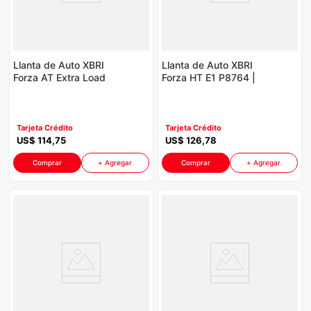
Llanta de Auto XBRI
Llanta de Auto XBRI
Forza AT Extra Load
Forza HT E1 P8764 |
P8764 | 235/75R15
235/60R18 103V
109S
Tarjeta Crédito
Tarjeta Crédito
US$
114
,
75
US$
126
,
78
Comprar
+ Agregar
Comprar
+ Agregar