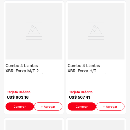
Combo 4 Llantas
Combo 4 Llantas
XBRI Forza M/T 2
XBRI Forza H/T
235/75R15 P8764 |
235/60R18 P8764 |
Incluye Galón Aceite
Incluye Galón Aceite
Havoline
Havoline
Tarjeta Crédito
Tarjeta Crédito
US$
603
,
16
US$
507
,
41
Comprar
+ Agregar
Comprar
+ Agregar