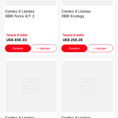
Combo 4 Llantas
Combo 4 Llantas
XBRI Forza A/T 2
XBRI Ecology
235/75R15 P8764 |
175/75R13 P8764 |
Incluye Galón Aceite
Incluye Galón Aceite
Havoline
Havoline
Tarjeta Crédito
Tarjeta Crédito
US$
459
,
30
US$
259
,
28
Comprar
+ Agregar
Comprar
+ Agregar
Combo 4 Llantas
Combo 4 Llantas