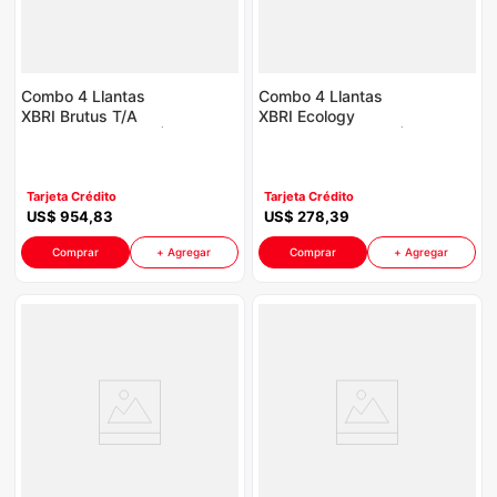
Combo 4 Llantas
Combo 4 Llantas
XBRI Brutus T/A
XBRI Ecology
265/70R17 P8764 |
205/55R16 P8764 |
Incluye Galón Aceite
Incluye Galón Aceite
Havoline
Havoline
Tarjeta Crédito
Tarjeta Crédito
US$
954
,
83
US$
278
,
39
Comprar
+ Agregar
Comprar
+ Agregar