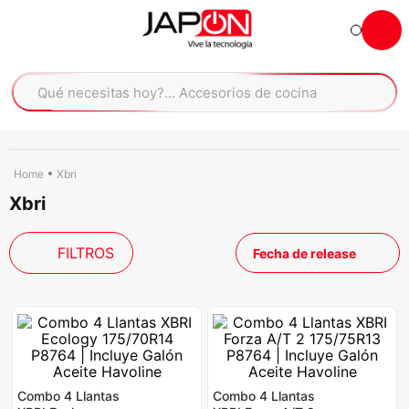
Hola... qué necesitas hoy?
Qué necesitas hoy?... Accesorios de cocina
Qué necesitas hoy?... Hogar
TÉRMINOS MÁS BUSCADOS
moto
1
.
Xbri
Xbri
refrigeradora
2
.
lavadora
3
.
FILTROS
Fecha de release
scooter
4
.
england sound parlantes
5
.
laptop
6
.
celular
7
.
iphone
8
.
Combo 4 Llantas
Combo 4 Llantas