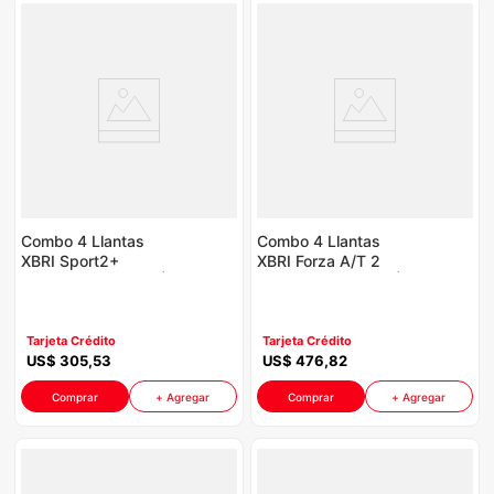
Combo 4 Llantas
Combo 4 Llantas
XBRI Sport2+
XBRI Forza A/T 2
205/55R16 P8764 |
235/70R16 P8764 |
Incluye Galón Aceite
Incluye Galón Aceite
Havoline
Havoline
Tarjeta Crédito
Tarjeta Crédito
US$
305
,
53
US$
476
,
82
Comprar
+ Agregar
Comprar
+ Agregar