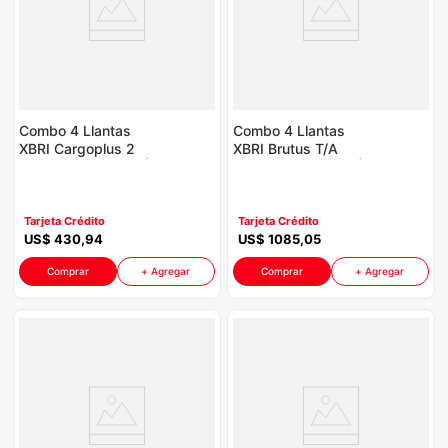
Combo 4 Llantas
Combo 4 Llantas
XBRI Cargoplus 2
XBRI Brutus T/A
225/70R15 P8764 |
285/70R17 P8764 |
Incluye Galón Aceite
Incluye Galón Aceite
Havoline
Havoline
Tarjeta Crédito
Tarjeta Crédito
US$
430
,
94
US$
1085
,
05
Comprar
+ Agregar
Comprar
+ Agregar