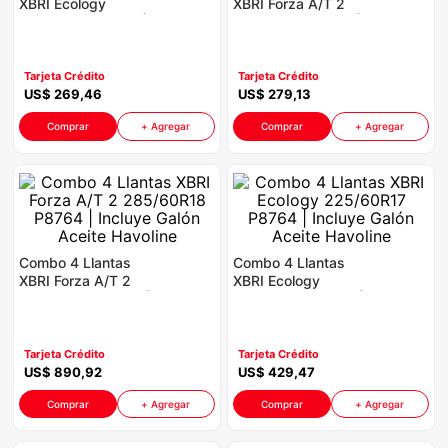
XBRI Ecology
XBRI Forza A/T 2
congelador
9
.
175/70R14 P8764 |
175/75R13 P8764 |
Incluye Galón Aceite
Incluye Galón Aceite
cocina
10
.
Havoline
Havoline
Tarjeta Crédito
Tarjeta Crédito
US$
269
,
46
US$
279
,
13
Comprar
+ Agregar
Comprar
+ Agregar
Combo 4 Llantas
Combo 4 Llantas
XBRI Forza A/T 2
XBRI Ecology
285/60R18 P8764 |
225/60R17 P8764 |
Incluye Galón Aceite
Incluye Galón Aceite
Havoline
Havoline
Tarjeta Crédito
Tarjeta Crédito
US$
890
,
92
US$
429
,
47
Comprar
+ Agregar
Comprar
+ Agregar