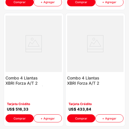
Comprar
+ Agregar
Comprar
+ Agregar
Combo 4 Llantas
Combo 4 Llantas
XBRI Forza A/T 2
XBRI Forza A/T 2
225/75R15 P8764 |
225/70R16 FZH
Incluye Galón Aceite
P8764 | Incluye Galón
Havoline
Aceite Havoline
Tarjeta Crédito
Tarjeta Crédito
US$
516
,
33
US$
433
,
84
Comprar
+ Agregar
Comprar
+ Agregar