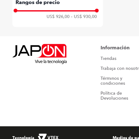
110-220V
Rangos de precio
US$ 926,00
–
US$ 930,00
Información
Tiendas
Trabaja con nosot
Términos y 
condiciones
Política de 
Devoluciones
Tecnología
Medios de p