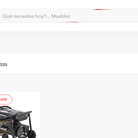
Qué necesitas hoy?... Muebles
la... qué necesitas hoy?
Qué necesitas hoy?... Accesorios de playa
TÉRMINOS MÁS BUSCADOS
moto
1
.
refrigeradora
2
.
lavadora
3
.
scooter
4
.
england sound parlantes
5
.
laptop
6
.
 GYE
celular
7
.
iphone
8
.
congelador
9
.
cocina
10
.