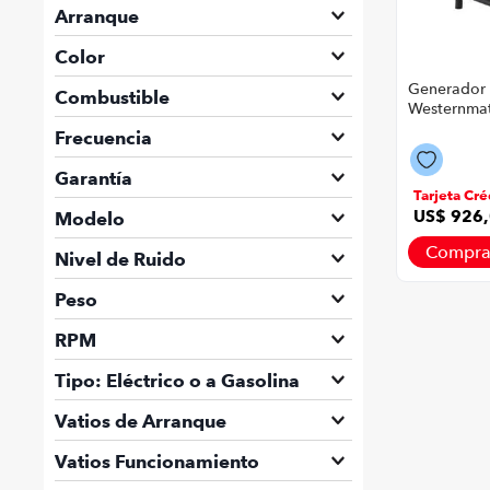
SAE 10W-30
Arranque
Por Retroceso + Eléctrico
Color
Negro
Generador
Combustible
Westernmat
5500 | Col
Gasolina
Frecuencia
60 Hz
Garantía
Tarjeta Cré
12 Meses
US$
926
,
Modelo
GE-5500
Compra
Nivel de Ruido
74 db
Peso
30 Kg
RPM
3000 RPM
Tipo: Eléctrico o a Gasolina
Gasolina
Vatios de Arranque
5500 V
Vatios Funcionamiento