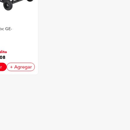
ic GE-
or Negro
dito
08
r
+ Agregar