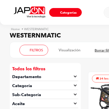
Ho
Categorías
WESTERNMATIC
WESTERNMATIC
FILTROS
Todos los filtros
Departamento
24 hrs
Ferretería
Categoría
Máquinaria industrial
Sub-Categoría
Generadores Industriales
Aceite