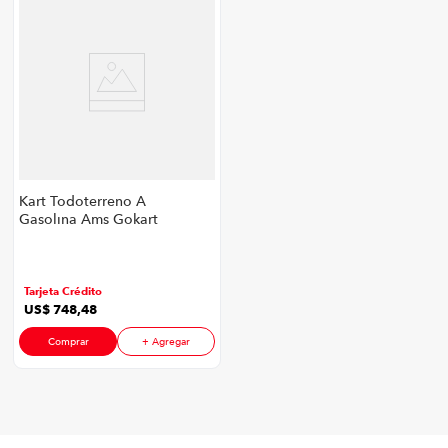
Kart Todoterreno A
Gasolina Ams Gokart
P88652 | Hasta 35
Km/H Color Negro
Tarjeta Crédito
US$
748
,
48
Comprar
+ Agregar