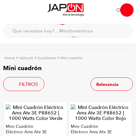
Hola... qué necesitas hoy?
Qué necesitas hoy?... Minidomésticos
Qué necesitas hoy?... Accesorios de cocina
TÉRMINOS MÁS BUSCADOS
moto
1
.
Vehículo
Cuadrones
Mini cuadrón
Mini cuadrón
refrigeradora
2
.
lavadora
3
.
FILTROS
Relevancia
scooter
4
.
england sound parlantes
5
.
laptop
6
.
celular
7
.
Mini Cuadrón
Mini Cuadrón
congelador
8
.
Eléctrico Ams Atv 3E
Eléctrico Ams Atv 3E