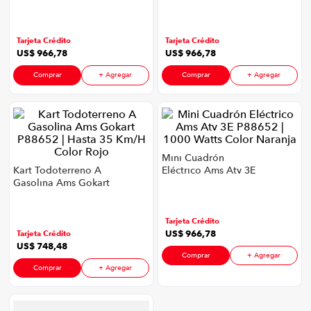
P88652 | 1000 Watts
P88652 | 1000 Watts
iphone
9
.
Color Verde
Color Rojo
cocina
10
.
Tarjeta Crédito
Tarjeta Crédito
US$
966
,
78
US$
966
,
78
Comprar
+ Agregar
Comprar
+ Agregar
Mini Cuadrón
Kart Todoterreno A
Eléctrico Ams Atv 3E
Gasolina Ams Gokart
P88652 | 1000 Watts
P88652 | Hasta 35
Color Naranja
Km/H Color Rojo
Tarjeta Crédito
US$
966
,
78
Tarjeta Crédito
US$
748
,
48
Comprar
+ Agregar
Comprar
+ Agregar