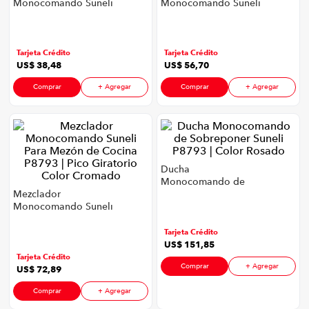
Monocomando Suneli
Monocomando Suneli
iphone
9
.
Para Mezón de
Para Ducha P8793 |
Cocina P8793 | Color
Color Cromado
cocina
10
.
Cromado
Tarjeta Crédito
Tarjeta Crédito
US$
38
,
48
US$
56
,
70
Comprar
+ Agregar
Comprar
+ Agregar
Ducha
Monocomando de
Mezclador
Sobreponer Suneli
Monocomando Suneli
P8793 | Color Rosado
Para Mezón de
Cocina P8793 | Pico
Tarjeta Crédito
Giratorio Color
US$
151
,
85
Cromado
Tarjeta Crédito
Comprar
+ Agregar
US$
72
,
89
Comprar
+ Agregar