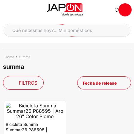
Hola... qué necesitas hoy?
Qué necesitas hoy?... Minidomésticos
Qué necesitas hoy?... Accesorios de cocina
TÉRMINOS MÁS BUSCADOS
moto
1
.
summa
summa
refrigeradora
2
.
lavadora
3
.
FILTROS
Fecha de release
scooter
4
.
england sound parlantes
5
.
laptop
6
.
celular
7
.
Bicicleta Summa
iphone
8
.
Summar26 P88595 |