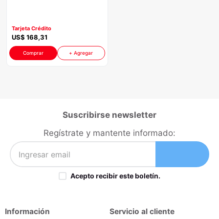
Aro 26" Color Plomo
congelador
9
.
cocina
10
.
Tarjeta Crédito
US$
168
,
31
Comprar
+ Agregar
Suscribirse newsletter
Regístrate y mantente informado:
Acepto recibir este boletín.
Información
Servicio al cliente