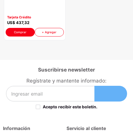
P8826 | 1250 Watts
congelador
9
.
Color Negro
cocina
10
.
Tarjeta Crédito
US$
437
,
32
Comprar
+ Agregar
Suscribirse newsletter
Regístrate y mantente informado:
Acepto recibir este boletín.
Información
Servicio al cliente