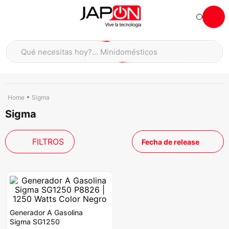
Hola... qué necesitas hoy?
Qué necesitas hoy?... Minidomésticos
Qué necesitas hoy?... Accesorios de cocina
TÉRMINOS MÁS BUSCADOS
moto
1
.
Sigma
Sigma
refrigeradora
2
.
lavadora
3
.
FILTROS
Fecha de release
scooter
4
.
england sound parlantes
5
.
laptop
6
.
celular
7
.
Generador A Gasolina
iphone
8
.
Sigma SG1250