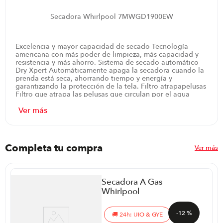
Secadora Whirlpool 7MWGD1900EW
Excelencia y mayor capacidad de secado Tecnología
americana con más poder de limpieza, más capacidad y
resistencia y más ahorro. Sistema de secado automático
Dry Xpert Automáticamente apaga la secadora cuando la
prenda está seca, ahorrando tiempo y energía y
garantizando la protección de la tela. Filtro atrapapelusas
Filtro que atrapa las pelusas que circulan por el agua
durante el proceso de lavado, evitando que quedan
adheridas a las prendas o tejidos. Prevención de arrugas
automático Prevención de arrugas automático con 4
niveles de tiempo.
Garantía: 12 meses.
Completa tu compra
Ver más
Secadora A Gas
Whirlpool
7MWGD26TLRW
| 26Kg Carga
-
12 %
24h: UIO & GYE
Frontal Color