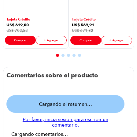
7MWGD26TLRW
7MWGD22TLRW
| 26Kg Carga
| 22Kg Carga
Frontal Color
Frontal Color
Tarjeta Crédito
Tarjeta Crédito
Blanco
Blanco
US$
619
,
00
US$
569
,
91
US$
702
,
52
US$
671
,
82
Comprar
+ Agregar
Comprar
+ Agregar
Comentarios sobre el producto
Cargando el resumen…
Por favor, inicia sesión para escribir un
comentario.
Cargando comentarios…