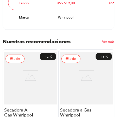
Precio
US$ 619,00
US$ 
Marca
Whirlpool
Nuestras recomendaciones
Ver más
-
12 %
-
15 %
24hs
24hs
Secadora A
Secadora a Gas
Gas Whirlpool
Whirlpool