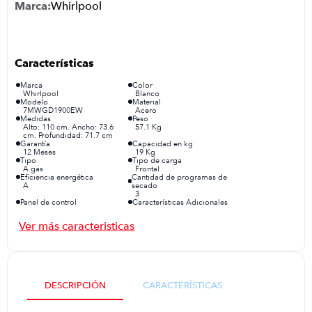
Whirlpool
congelador
9
.
cocina
10
.
Marca
Color
Whirlpool
Blanco
Modelo
Material
7MWGD1900EW
Acero
Medidas
Peso
Alto: 110 cm. Ancho: 73.6
57.1 Kg
cm. Profundidad: 71.7 cm
Garantía
Capacidad en kg
12 Meses
19 Kg
Tipo
Tipo de carga
A gas
Frontal
Eficiencia energética
Cantidad de programas de
A
secado
3
Panel de control
Características Adicionales
Sí
*Cuenta con Alarma de fin de
ciclo., *Dry Xpert detecta la
humedad de la ropa.,
*Prevención de Arrugas hasta
40 min., *Canasta de acero
más durable.
DESCRIPCIÓN
CARACTERÍSTICAS