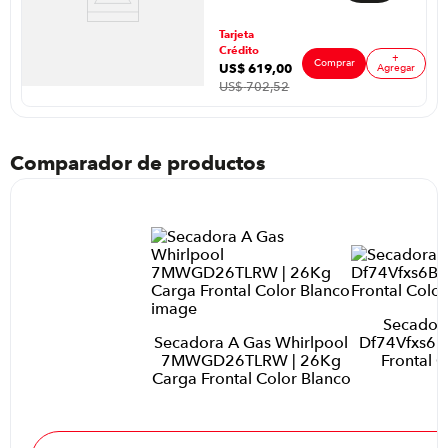
Blanco
Tarjeta
Crédito
+
Comprar
US$
619
,
00
ar
Agregar
US$
702
,
52
Comparador de productos
Secadora
Secadora A Gas Whirlpool
Df74Vfxs6B
7MWGD26TLRW | 26Kg
Frontal C
Carga Frontal Color Blanco