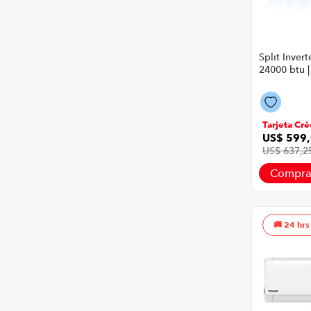
Split Inver
24000 btu |
Blanco
Tarjeta Cré
US$
599
,
US$
637
,
2
Compra
24 hrs