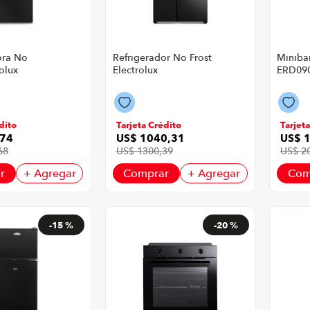
ora No
Refrigerador No Frost
Minibar
rolux
Electrolux
ERD09
xb P8749 |
Ers65F1Q5Bb P8749 |
P8749 |
Color
Side By Side Inverter
Frost C
611 Litros Color
Negro
dito
Tarjeta Crédito
Tarjet
74
US$
1040
,
31
US$
68
US$
1300
,
39
US$
2
r
+ Agregar
Comprar
+ Agregar
Com
-
15 %
-
20 %