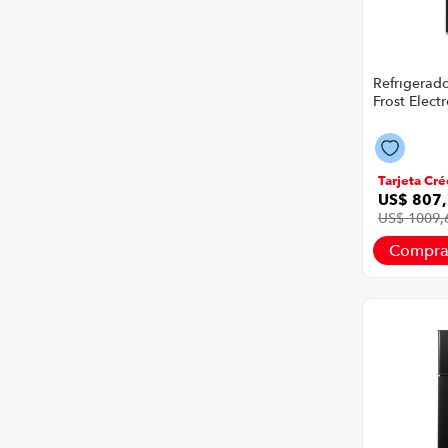
Refrigerad
Frost Elect
Erbb32N6H
323 Litros 
Negro
Tarjeta Cré
US$
807
,
US$
1009
,
Compra