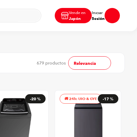
Vende en
Iniciar
Japón
Sesión
679
productos
Relevancia
-
20 %
24h: UIO & GYE
-
17 %