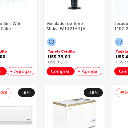
ter Smc Wifi
Ventilador de Torre
Secador
 Color
Midea FZ10-21AR | 5
11KG 
Velocidades Color
Blanco
Negro
dito
Tarjeta Crédito
Tarjet
00
US$
79
,
01
US$
5
US$
81
,
85
US$
4
r
+ Agregar
Comprar
+ Agregar
Com
 GYE
-
8 %
-
15 %
2