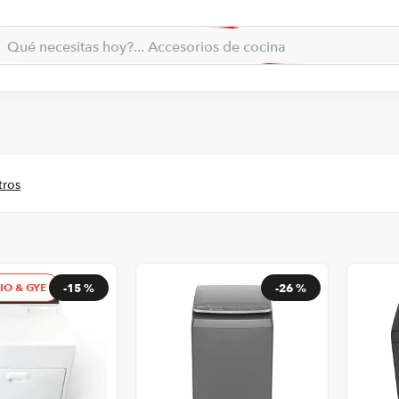
Qué necesitas hoy?... Accesorios de cocina
la... qué necesitas hoy?
Qué necesitas hoy?... Hogar
TÉRMINOS MÁS BUSCADOS
moto
1
.
refrigeradora
2
.
lavadora
3
.
scooter
4
.
england sound parlantes
5
.
laptop
6
.
UIO & GYE
-
15 %
-
26 %
celular
7
.
iphone
8
.
congelador
9
.
cocina
10
.