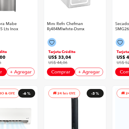
ora Mabe
Mini Refri Chefman
Secado
5 Lts Inox
Rj484Mlwhite-Dsmx
SMG26
P8786 | 4 Litros Color
20 Kg 
Blanco
dito
Tarjeta Crédito
Tarjet
00
US$
33
,
04
US$
6
US$
44
,
06
US$
5
r
+ Agregar
Comprar
+ Agregar
Com
UIO & GYE
-
6 %
24 hrs GYE
-
3 %
2