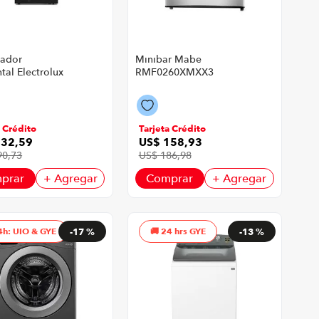
ador
Minibar Mabe
tal Electrolux
RMF0260XMXX3
3Q5Ab P8749 |
P8746 | 2' 45 Litros
os Color Negro
Color Inoxidable
a Crédito
Tarjeta Crédito
232
,
59
US$
158
,
93
90
,
73
US$
186
,
98
prar
+ Agregar
Comprar
+ Agregar
4h: UIO & GYE
-
17 %
24 hrs GYE
-
13 %