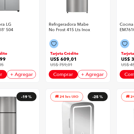
ora LG
Refrigeradora Mabe
Cocina
18' 504
No Frost 415 Lts Inox
EM7610
i Air Flow
Quema
r
Color S
dito
Tarjeta Crédito
Tarjet
99
US$
609
,
01
US$
05
US$
759
,
01
US$
4
r
+ Agregar
Comprar
+ Agregar
Com
-
19 %
24 hrs UIO
-
25 %
2