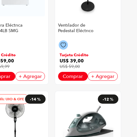
a Eléctrica
Ventilador de
24LB SMG
Pedestal Eléctrico
Warenhaus | 18" Color
Negro
a Crédito
Tarjeta Crédito
459
,
00
US$
39
,
00
69
,
99
US$
59
,
00
prar
+ Agregar
Comprar
+ Agregar
4h: UIO & GYE
-
14 %
-
12 %