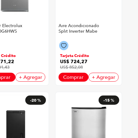
 Electrolux
Aire Acondicionado
0G6HWS
Split Inverter Mabe
 3.3' 90 Litros
P8746 | 24000 BTU
olor Silver
Color Blanco
a Crédito
Tarjeta Crédito
171
,
22
US$
724
,
27
01
,
43
US$
852
,
08
prar
+ Agregar
Comprar
+ Agregar
-
20 %
-
15 %