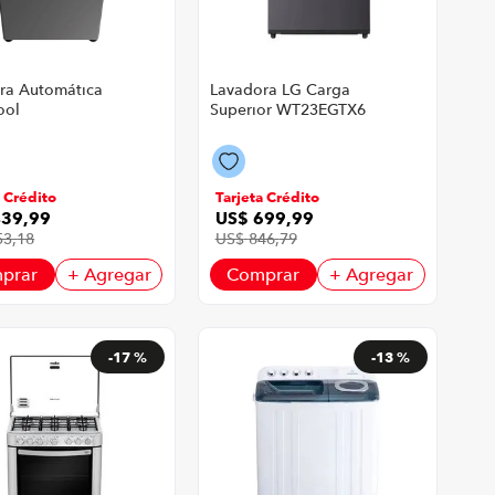
ra Automática
Lavadora LG Carga
ool
Superior WT23EGTX6
BSHLA | 18
| 23 Kg Color Gris
tema
Grafito
arga Color Gris
a Crédito
Tarjeta Crédito
439
,
99
US$
699
,
99
53
,
18
US$
846
,
79
prar
+ Agregar
Comprar
+ Agregar
-
17 %
-
13 %