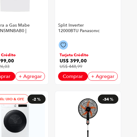
ra a Gas Mabe
Split Inverter
N5MNBAB0 |
12000BTU Panasonic
Color Blanco
a Crédito
Tarjeta Crédito
499
,
00
US$
399
,
00
26
,
03
US$
448
,
99
prar
+ Agregar
Comprar
+ Agregar
4h: UIO & GYE
-
2 %
-
34 %