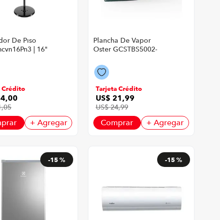
dor De Piso
Plancha De Vapor
cvn16Pn3 | 16"
Oster GCSTBS5002-
ts Color Negro
013 | 250 Ml Color
Turquesa
a Crédito
Tarjeta Crédito
44
,
00
US$
21
,
99
1
,
05
US$
24
,
99
prar
+ Agregar
Comprar
+ Agregar
-
15 %
-
15 %