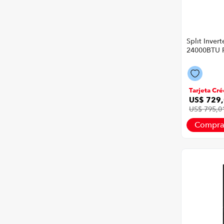
Split Invert
24000BTU 
Tarjeta Cré
US$
729
,
US$
795
,
0
Compra