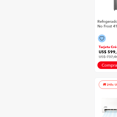
Refrigerad
No Frost 41
Tarjeta Cré
US$
599
,
US$
737
,
4
Compra
24h: 