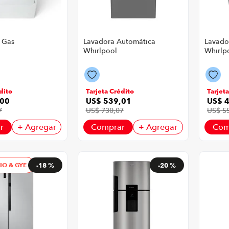
 Gas
Lavadora Automática
Lavado
Whirlpool
Whirlp
0EW | 19
WW20LTAHLA | 20 Kg
WWG18
rontal
Carga Superior Smart
Kg Sis
co
Action Color Gris
Intelic
dito
Tarjeta Crédito
Tarjet
00
US$
539
,
01
US$
7
US$
730
,
07
US$
5
r
+ Agregar
Comprar
+ Agregar
Com
UIO & GYE
-
18 %
-
20 %