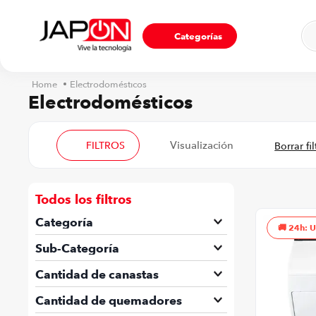
Ho
Categorías
Electrodomésticos
Electrodomésticos
FILTROS
Todos los filtros
Categoría
24h: 
Aires acondicionados
Sub-Categoría
Calefones
Accesorios
Cantidad de canastas
Cocinas
Aire Acondicionado Portátil
1
Cantidad de quemadores
Lavadoras
Aire acondicionado split
2