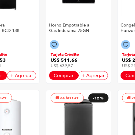
ora
Horno Empotrable a
Congel
l BCD-138
Gas Indurama 75GN
Horizon
6 Litros
P8747 | 75 Litros
Efh10S
ro
Control de Perilla
95 Litr
Color Negro
dito
Tarjeta Crédito
Tarjet
53
US$
511
,
66
US$
1
US$
639
,
57
US$
2
r
+ Agregar
Comprar
+ Agregar
Com
 GYE
24 hrs GYE
-
12 %
2