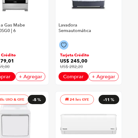
 a Gas Mabe
Lavadora
SG0 | 6
Semiautomática
dores 76 cm
Indurama LRI-13BLSA
ilver
P8747 | 13 Kg Carga
Superior Color Blanco
a Crédito
Tarjeta Crédito
379
,
01
US$
245
,
00
59
,
00
US$
282
,
20
prar
+ Agregar
Comprar
+ Agregar
4h: UIO & GYE
-
5 %
24 hrs GYE
-
11 %