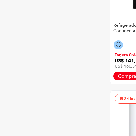
Refrigerad
Continenta
P88625 | 12
Color Neg
Tarjeta Cré
US$
141
,
US$
166
,
5
Compra
24 hrs