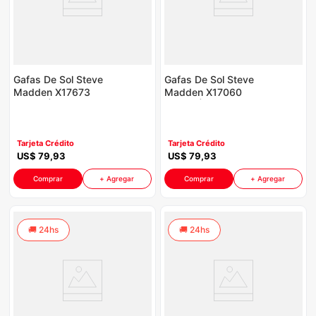
iphone
9
.
cocina
10
.
Gafas De Sol Steve
Gafas De Sol Steve
Madden X17673
Madden X17060
P8880 | Color Negro
P8880 | Color Fucsia
Tarjeta Crédito
Tarjeta Crédito
US$
79
,
93
US$
79
,
93
Comprar
+ Agregar
Comprar
+ Agregar
24hs
24hs