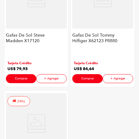
congelador
9
.
cocina
10
.
Gafas De Sol Steve
Gafas De Sol Tommy
Madden X17120
Hilfiger X62123 P8880
P8880 | Color Gris
| Color Negro
Tarjeta Crédito
Tarjeta Crédito
US$
79
,
93
US$
84
,
64
Comprar
+ Agregar
Comprar
+ Agregar
24hs