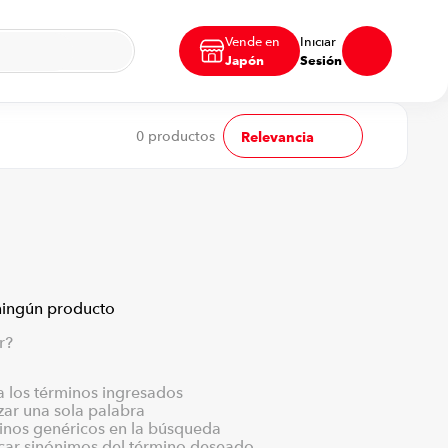
Vende en
Iniciar
Japón
Sesión
0
productos
Relevancia
ningún producto
r?
los términos ingresados
izar una sola palabra
minos genéricos en la búsqueda
scar sinónimos del término deseado