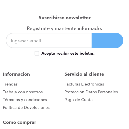
Califica el producto de 1 a 5 estrellas
★
★
★
★
★
Suscribirse newsletter
Tu nombre
Regístrate y mantente informado:
Dirección de email
Acepto recibir este boletín.
Escribe un comentario
Información
Servicio al cliente
Tiendas
Facturas Electrónicas
Trabaja con nosotros
Protección Datos Personales
Términos y condiciones
Pago de Cuota
Política de Devoluciones
ENVIAR COMENTARIO
Como comprar