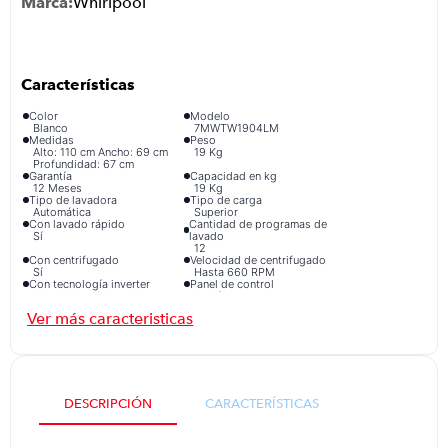
Whirlpool
congelador
9
.
cocina
10
.
Color
Modelo
Blanco
7MWTW1904LM
Medidas
Peso
Alto: 110 cm Ancho: 69 cm
19 Kg
Profundidad: 67 cm
Garantía
Capacidad en kg
12 Meses
19 Kg
Tipo de lavadora
Tipo de carga
Automática
Superior
Con lavado rápido
Cantidad de programas de
Sí
lavado
12
Con centrifugado
Velocidad de centrifugado
Sí
Hasta 660 RPM
Con tecnología inverter
Panel de control
No
Analógico
Bloqueo de seguridad de
Regulador de temperatura
puertas
Sí
Sí
Características Adicionales
- Canasta 100% Acero
Inoxidable. - AutoLevel
detecta el tamaño de carga y
programa el nivel de agua.
DESCRIPCIÓN
CARACTERÍSTICAS