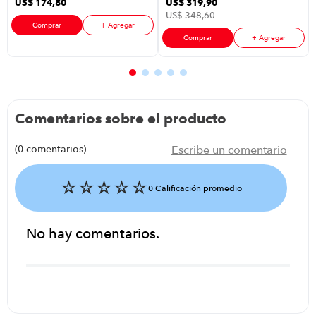
US$
174
,
80
US$
319
,
90
US$
348
,
60
Comprar
+ Agregar
Comprar
+ Agregar
Comentarios sobre el producto
(0 comentarios)
Escribe un comentario
☆
☆
☆
☆
☆
0 Calificación promedio
No hay comentarios.
Agregar comentario
Título