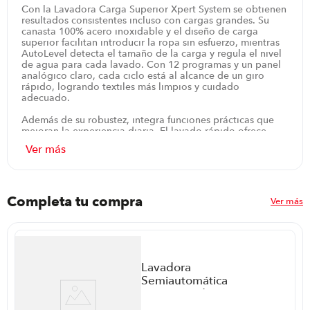
Con la Lavadora Carga Superior Xpert System se obtienen
resultados consistentes incluso con cargas grandes. Su
canasta 100% acero inoxidable y el diseño de carga
superior facilitan introducir la ropa sin esfuerzo, mientras
AutoLevel detecta el tamaño de la carga y regula el nivel
de agua para cada lavado. Con 12 programas y un panel
analógico claro, cada ciclo está al alcance de un giro
rápido, logrando textiles más limpios y cuidado
adecuado.
Además de su robustez, integra funciones prácticas que
mejoran la experiencia diaria. El lavado rápido ofrece
ciclos cortos para prendas con necesidad de renovación
veloz, sin sacrificar limpieza. El sistema de control
analógico es directo y sencillo, permitiendo ajustar
temperatura y duración sin complicaciones. El bloqueo de
seguridad de puertas añade seguridad en cada uso, y la
capacidad de centrifugado eficiente ayuda a preparar la
Completa tu compra
Ver más
ropa para secar con mayor rapidez.
En entornos domésticos o de servicio, esta lavadora
responde a demandas reales: carga desde la parte
superior facilita la carga de prendas voluminosas, y la
estructura de acero garantiza durabilidad. Su tecnología
Lavadora
de ajuste automático de agua ahorra recursos y mantiene
Semiautomática
resultados consistentes ciclo tras ciclo, mientras la calidad
Mastermaid
de Whirlpool respalda la confiabilidad a largo plazo.
110095 P86352 |