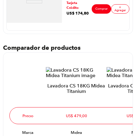
ar
Tarjeta
11KG Color
+
Crédito
Blanco
Comprar
Agregar
US$
174
,
80
Comparador de productos
Lavadora CS 18KG Midea
Lavadora C
Titanium
Tit
Precio
US$ 479,00
US$ 
Marca
Midea
Mi