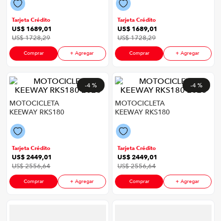
congelador
9
.
Tarjeta Crédito
Tarjeta Crédito
cocina
10
.
US$
1689
,
01
US$
1689
,
01
US$
1728
,
29
US$
1728
,
29
Comprar
+ Agregar
Comprar
+ Agregar
-
4 %
-
4 %
MOTOCICLETA
MOTOCICLETA
KEEWAY RKS180
KEEWAY RKS180
2026
2026
Tarjeta Crédito
Tarjeta Crédito
US$
2449
,
01
US$
2449
,
01
US$
2556
,
64
US$
2556
,
64
Comprar
+ Agregar
Comprar
+ Agregar