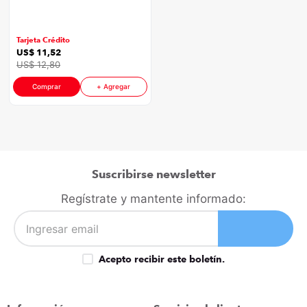
Piezas Color
congelador
9
.
Multicolor
cocina
10
.
Tarjeta Crédito
US$
11
,
52
US$
12
,
80
Comprar
+ Agregar
Suscribirse newsletter
Regístrate y mantente informado:
Acepto recibir este boletín.