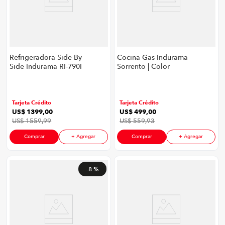
Refrigeradora Side By
Cocina Gas Indurama
Side Indurama RI-790I
Sorrento | Color
| 669 Litros Color
Plateado
Croma
Tarjeta Crédito
Tarjeta Crédito
US$
1399
,
00
US$
499
,
00
US$
1559
,
99
US$
559
,
93
Comprar
+ Agregar
Comprar
+ Agregar
-
8 %