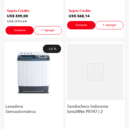
Negro
Tarjeta Crédito
Tarjeta Crédito
US$
339
,
00
US$
368
,
14
US$
390
,
44
Comprar
+ Agregar
Comprar
+ Agregar
-
13 %
Lavadora
Sanduchera Indurama
Semiautomática
Isne24Ne P8747 | 2
Indurama LRI-13BLSA
Panes Color Negro
P8747 | 13 Kg Carga
Superior Color Blanco