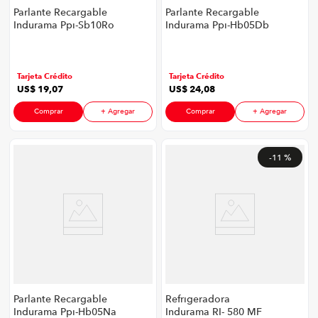
Parlante Recargable
Parlante Recargable
Indurama Ppi-Sb10Ro
Indurama Ppi-Hb05Db
P8747 | 7,36" 14 Watts
P8747 | 5,04" 6 Watts
Color Rojo
Color Azul Oscuro
Tarjeta Crédito
Tarjeta Crédito
US$
19
,
07
US$
24
,
08
Comprar
+ Agregar
Comprar
+ Agregar
-
11 %
Parlante Recargable
Refrigeradora
Indurama Ppi-Hb05Na
Indurama RI- 580 MF