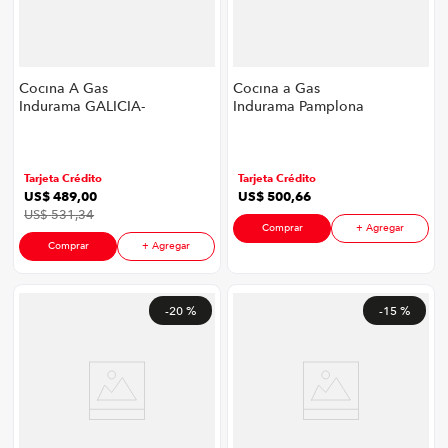
Cocina A Gas
Cocina a Gas
Indurama GALICIA-
Indurama Pamplona
ZAFIRO-CR Galicia
Quarzo Home P8747 |
Zafiro | 6 Quemadores
32" 6 Quemadores
Color Cromada
Tarjeta Crédito
Tarjeta Crédito
US$
489
,
00
US$
500
,
66
US$
531
,
34
Comprar
+ Agregar
Comprar
+ Agregar
-
20 %
-
15 %