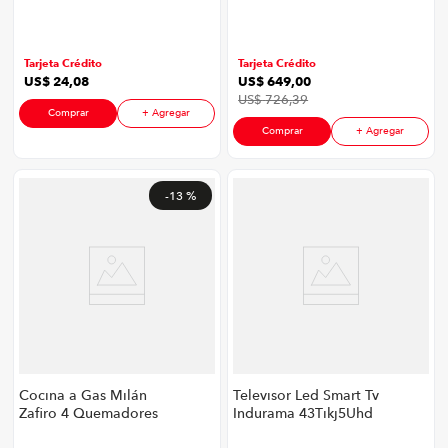
P8747 | 5,04" 6 Watts
CR| 18' 408 Lts
Color Naranja
Eficiencia Energética
A Color Cromado
Tarjeta Crédito
Tarjeta Crédito
US$
24
,
08
US$
649
,
00
US$
726
,
39
Comprar
+ Agregar
Comprar
+ Agregar
-
13 %
Cocina a Gas Milán
Televisor Led Smart Tv
Zafiro 4 Quemadores
Indurama 43Tikj5Uhd
24" Croma
P8747 | 43" Uhd Color