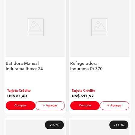
Batidora Manual
Refrigeradora
Indurama Ibmcr-24
Indurama Ri-370
P8747 | 200 Watts
P8747 | No Frost 262
Color Croma
Litros Color Croma
Tarjeta Crédito
Tarjeta Crédito
US$
31
,
40
US$
511
,
97
Comprar
+ Agregar
Comprar
+ Agregar
-
15 %
-
11 %