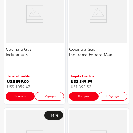
Cocina a Gas
Cocina a Gas
Indurama 5
Indurama Ferrara Max
Quemadores
Grill 4 Quemadores |
Montecarlo Smart
Color Negro
ZFO | Color Cromo
Tarjeta Crédito
Tarjeta Crédito
US$
899
,
00
US$
349
,
99
US$
1059
,
47
US$
393
,
53
Comprar
+ Agregar
Comprar
+ Agregar
-
14 %