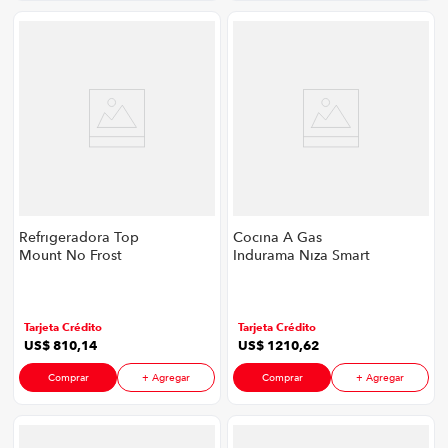
Refrigeradora Top
Cocina A Gas
Mount No Frost
Indurama Niza Smart
Indurama Ri-580 Mf
Zfo Ng P8747 | 5
Cr P8747 | 18' 408
Quemadores Color
Litros Color Croma
Black Steel
Tarjeta Crédito
Tarjeta Crédito
US$
810
,
14
US$
1210
,
62
Comprar
+ Agregar
Comprar
+ Agregar