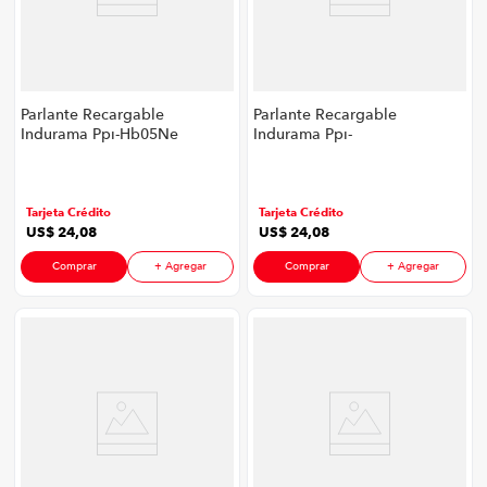
Parlante Recargable
Parlante Recargable
Indurama Ppi-Hb05Ne
Indurama Ppi-
P8747 | 5,04" 6 Watts
Hb05Am P8747 | 5,04"
Color Negro
6 Watts Color
Amarillo
Tarjeta Crédito
Tarjeta Crédito
US$
24
,
08
US$
24
,
08
Comprar
+ Agregar
Comprar
+ Agregar