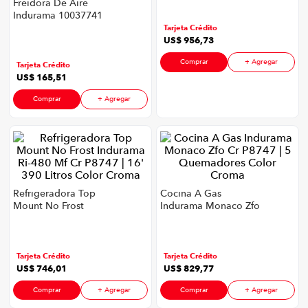
Freidora De Aire
65"
iphone
9
.
Indurama 10037741
P8747 | 9,5 Litros
Tarjeta Crédito
cocina
10
.
1700 Watts Color
US$
956
,
73
Negro Con Croma
Comprar
+ Agregar
Tarjeta Crédito
US$
165
,
51
Comprar
+ Agregar
Refrigeradora Top
Cocina A Gas
Mount No Frost
Indurama Monaco Zfo
Indurama Ri-480 Mf
Cr P8747 | 5
Cr P8747 | 16' 390
Quemadores Color
Litros Color Croma
Croma
Tarjeta Crédito
Tarjeta Crédito
US$
746
,
01
US$
829
,
77
Comprar
+ Agregar
Comprar
+ Agregar