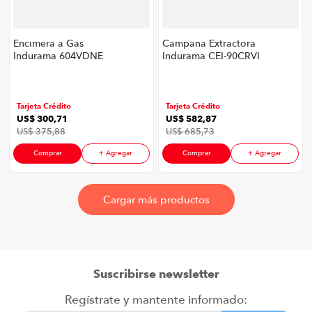
Encimera a Gas
Campana Extractora
Indurama 604VDNE
Indurama CEI-90CRVI
P8747 | 4
P8747 | 3 Velocidades
Quemadores 58 cm
Panel Soft Touch
Color Negro
Color Negro
Tarjeta Crédito
Tarjeta Crédito
US$
300
,
71
US$
582
,
87
US$
375
,
88
US$
685
,
73
Comprar
+ Agregar
Comprar
+ Agregar
Suscribirse newsletter
Regístrate y mantente informado: