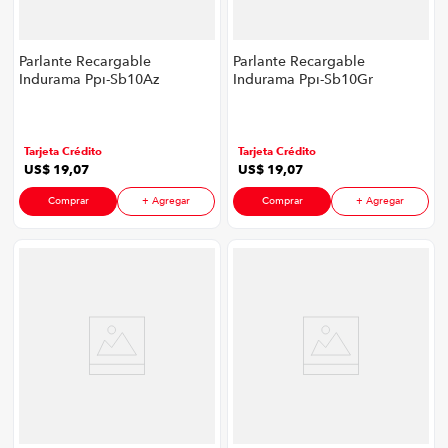
Parlante Recargable
Parlante Recargable
Indurama Ppi-Sb10Az
Indurama Ppi-Sb10Gr
P8747 | 7,36" 14 Watts
P8747 | 7,36" 14 Watts
Color Azul
Color Gris
Tarjeta Crédito
Tarjeta Crédito
US$
19
,
07
US$
19
,
07
Comprar
+ Agregar
Comprar
+ Agregar