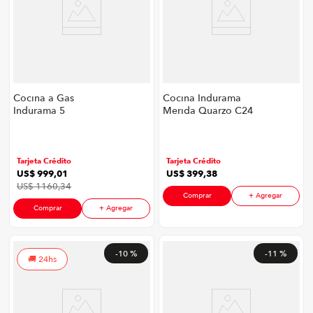
Cocina a Gas
Cocina Indurama
Indurama 5
Merida Quarzo C24
quemadores NIZA
S01 P8747 | 4
ZFO | Color Negro
Quemadores Con
Grill Color Cromado
Tarjeta Crédito
Tarjeta Crédito
US$
999
,
01
US$
399
,
38
US$
1160
,
34
Comprar
+ Agregar
Comprar
+ Agregar
-
10 %
-
11 %
24hs