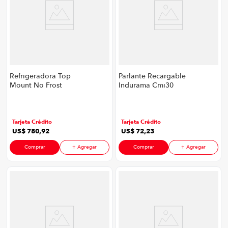
Refrigeradora Top
Parlante Recargable
Mount No Frost
Indurama Cmi30
Indurama Ri-480 Mf
P8747 | 8" Color
Ne P8747 | 16' 390
Negro
Litros Color Negro
Tarjeta Crédito
Tarjeta Crédito
US$
780
,
92
US$
72
,
23
Comprar
+ Agregar
Comprar
+ Agregar