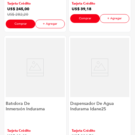
Tarjeta Crédito
Tarjeta Crédito
US$
245
,
00
US$
39
,
18
US$
282
,
20
Comprar
+ Agregar
Comprar
+ Agregar
Batidora De
Dispensador De Agua
Inmersión Indurama
Indurama Idane25
Ibine-24 P8747 | 300
P8747 | Color Negro
Watts Color Negro
Tarjeta Crédito
Tarjeta Crédito