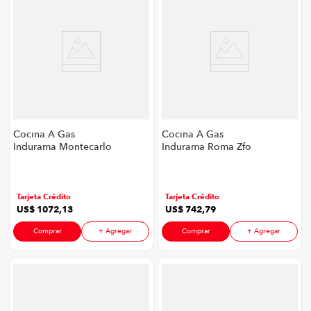
Cocina A Gas
Cocina A Gas
Indurama Montecarlo
Indurama Roma Zfo
Smart Zfo Cr P8747 | 5
Cr P8747 | 5
Quemadores Color
Quemadores Color
Croma
Croma
Tarjeta Crédito
Tarjeta Crédito
US$
1072
,
13
US$
742
,
79
Comprar
+ Agregar
Comprar
+ Agregar