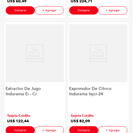
US$
60
,
49
US$
224
,
71
Comprar
+ Agregar
Comprar
+ Agregar
Extractor De Jugo
Exprimidor De Cítrico
Indurama Ei - Cr
Indurama Iejcr-24
P8747 | 800 Watts
P8747 | 85 Watts
Color Croma
Color Croma
Tarjeta Crédito
Tarjeta Crédito
US$
122
,
44
US$
82
,
09
Comprar
+ Agregar
Comprar
+ Agregar