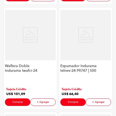
Waflera Doble
Espumador Indurama
Indurama Iwafcr-24
Ielnev-24 P8747 | 500
P8747 | Color Croma
Ml Color Negro
Tarjeta Crédito
Tarjeta Crédito
US$
101
,
09
US$
66
,
40
Comprar
+ Agregar
Comprar
+ Agregar