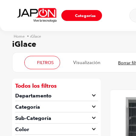
Ho
Categorías
iGlace
iGlace
FILTROS
Todos los filtros
Departamento
Electrodomésticos
Categoría
Minidomésticos
Otros
Sub-Categoría
Refrigeradoras
Mini bares
Color