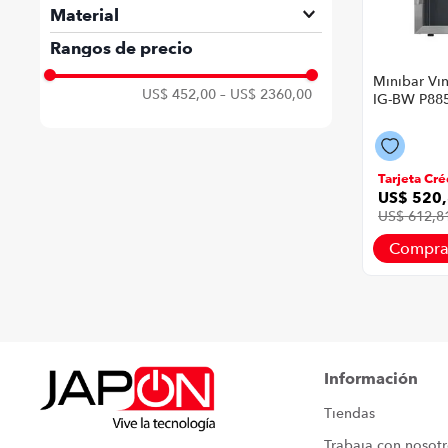
Plateado
Material
Acero Inoxidable
Rangos de precio
Minibar Vi
US$ 452,00
–
US$ 2360,00
IG-BW P885
Litros Piso
Color Plat
Tarjeta Cré
US$
520
,
US$
612
,
8
Compra
Información
Tiendas
Trabaja con nosot