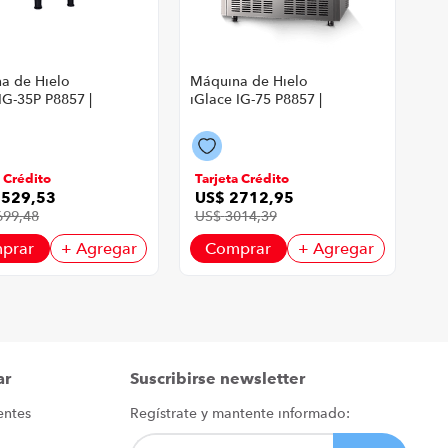
a de Hielo
Máquina de Hielo
IG-35P P8857 |
iGlace IG-75 P8857 |
Inoxidable
Acero Inoxidable
Plateado
Color Plateado
a Crédito
Tarjeta Crédito
1529
,
53
US$
2712
,
95
699
,
48
US$
3014
,
39
prar
+ Agregar
Comprar
+ Agregar
ar
Suscribirse newsletter
entes
Regístrate y mantente informado: