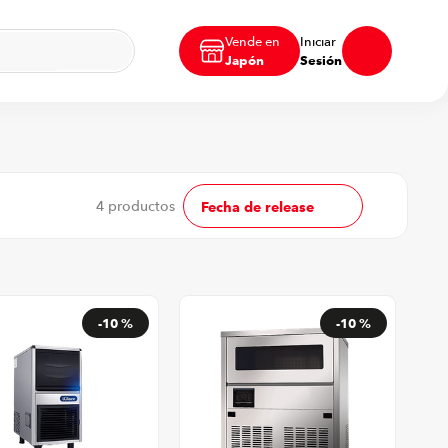
Vende en
Iniciar
Japón
Sesión
4
productos
Fecha de release
-
10 %
-
10 %