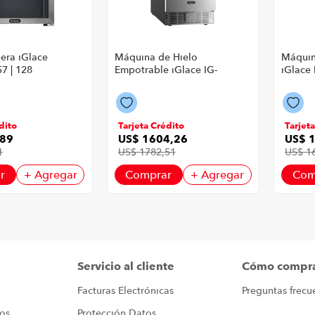
nera iGlace
Máquina de Hielo
Máquin
7 | 128
Empotrable iGlace IG-
iGlace 
s Ajustables
36 P8857 | Acero
Acero 
eado
Inoxidable
Color 
dito
Tarjeta Crédito
Tarjet
89
US$
1604
,
26
US$
1
US$
1782
,
51
US$
1
r
+ Agregar
Comprar
+ Agregar
Com
Servicio al cliente
Cómo compr
Facturas Electrónicas
Preguntas frecu
ros
Protección Datos 