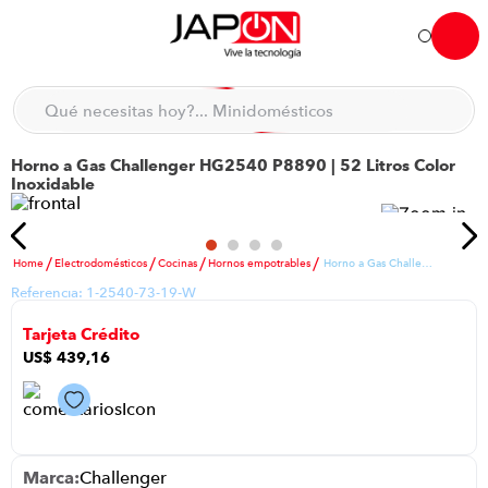
Hola... qué necesitas hoy?
Qué necesitas hoy?... Minidomésticos
Qué necesitas hoy?... Accesorios de cocina
Horno a Gas Challenger HG2540 P8890 | 52 Litros Color
TÉRMINOS MÁS BUSCADOS
Inoxidable
moto
1
.
refrigeradora
2
.
Electrodomésticos
Cocinas
Hornos empotrables
Horno a Gas Challenger HG2540 P8890 | 52 Litros Color Inoxidable
lavadora
3
.
Referencia:
1-2540-73-19-W
scooter
4
.
Tarjeta Crédito
england sound parlantes
5
.
US$
439
,
16
laptop
6
.
celular
7
.
congelador
8
.
Challenger