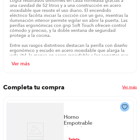
Logra resultados uniformes en cada horneada gracias a
una cavidad de 52 litros y a una construcción en acero
inoxidable que resiste el uso diario. El encendido
eléctrico facilita iniciar la cocción con un giro, mientras la
iluminación interior permite vigilar sin abrir la puerta. Las
perillas ergonómicas con grip Soft Touch ofrecen control
cómodo y preciso, y la doble ventana de seguridad
protege a la cocina.
Entre sus rasgos distintivos destacan la perilla con diseño
ergonómico y escudo en acero inoxidable que alarga la
vida útil, la manija en acero inoxidable y los soportes que
minimizan el calentamiento, y la puerta con doble vidrio
de seguridad que mantiene baja la temperatura frontal. El
esmalte Cristal Clean cubre la cavidad interior y facilita la
limpieza gracias a su acabado antiadherente. Encendido
electrónico incorporado y luz interior invitan a cocinar con
precisión. La garantía de 12 meses brinda tranquilidad y
Completa tu compra
Ver más
respaldo durante el uso.
En la cocina diaria facilita hornear varias bandejas de
galletas, pan o asados sin complicaciones y con
resultados constantes. La combinación de alta capacidad
y controles simples permite adaptar recetas rápidas o
Horno
programadas con precisión. Además de su rendimiento, la
Empotrable
instalación básica sin costo simplifica la puesta en marcha
Electrolux Oe8Ea
y la tranquilidad de contar con soporte autorizado
P8749 | 80 Litros
cuando es necesario.
ar
Tarjeta