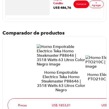
Color
+
Crédito
Comprar
Agregar
US$
486
,
76
Comparador de productos
Horno Empotrable
Horno Eléct
Electrico Teka Horno
PTO210C | 
Steakmaster P88646 |
3518 Watts 63 Litros Color
Negro
Precio
US$ 1853,01
US$ 