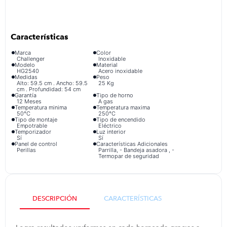
iphone
9
.
cocina
10
.
Marca
Color
Challenger
Inoxidable
Modelo
Material
HG2540
Acero inoxidable
Medidas
Peso
Alto: 59.5 cm . Ancho: 59.5
25 Kg
cm . Profundidad: 54 cm
Garantía
Tipo de horno
12 Meses
A gas
Temperatura minima
Temperatura maxima
50°C
250°C
Tipo de montaje
Tipo de encendido
Empotrable
Eléctrico
Temporizador
Luz interior
Sí
Sí
Panel de control
Características Adicionales
Perillas
Parrilla, - Bandeja asadora , -
Termopar de seguridad
DESCRIPCIÓN
CARACTERÍSTICAS