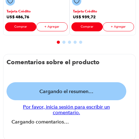
Oe8Ea P8749 |
Hsb-6456 Ss
80 Litros Color
P88646 | 3215
Tarjeta Crédito
Tarjeta Crédito
Watts 70 Litros
US$
486
,
76
US$
939
,
72
Color
Inoxidable
Comprar
+ Agregar
Comprar
+ Agregar
Comentarios sobre el producto
Cargando el resumen…
Por favor, inicia sesión para escribir un
comentario.
Cargando comentarios…