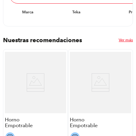
Marca
Teka
Pre
Nuestras recomendaciones
Ver más
Horno
Horno
Empotrable
Empotrable
Electrolux
Electrico Teka