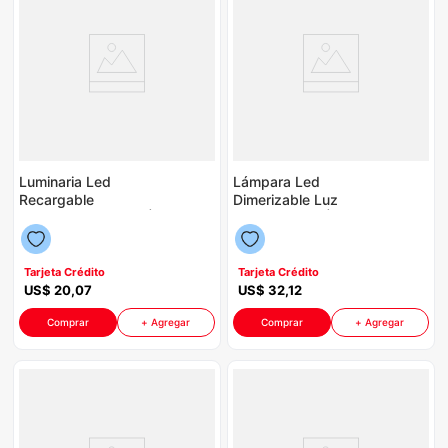
Luminaria Led
Lámpara Led
Recargable
Dimerizable Luz
Dimerizable P8750 |
Cálida P8750 | IP44
Sensor Movimiento
Color Blanco
3CCT Color Silver
Tarjeta Crédito
Tarjeta Crédito
US$
20
,
07
US$
32
,
12
Comprar
+ Agregar
Comprar
+ Agregar