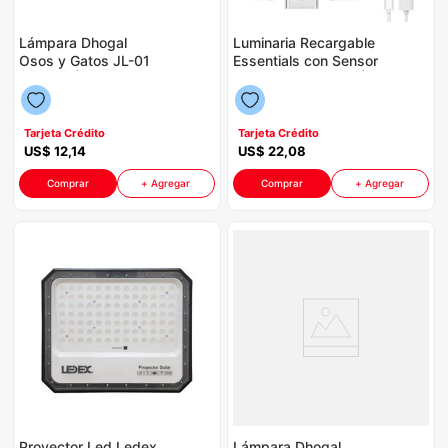
Lámpara Dhogal
Luminaria Recargable
Osos y Gatos JL-01
Essentials con Sensor
P86132 | Color
Movimiento P8750 |
Celeste
3CCT Incluye control
Tarjeta Crédito
Tarjeta Crédito
US$
12
,
14
US$
22
,
08
Comprar
+ Agregar
Comprar
+ Agregar
Proyector Led Ledex
Lámpara Dhogal