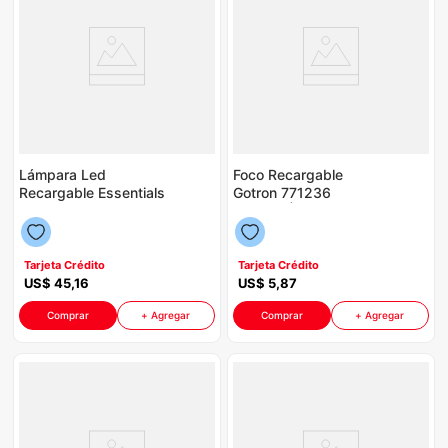
Lámpara Led
Foco Recargable
Recargable Essentials
Gotron 771236
Multiuso Magnética
P88613 | 15 Watts
P8750 | 3CCT Incluye
Color Gris Con Blanco
Control
Tarjeta Crédito
Tarjeta Crédito
US$
45
,
16
US$
5
,
87
Comprar
+ Agregar
Comprar
+ Agregar