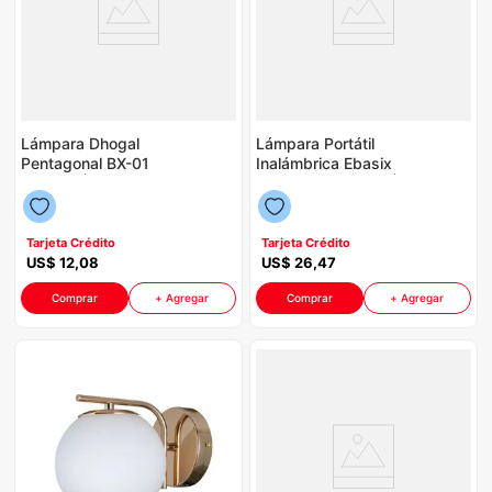
Lámpara Dhogal
Lámpara Portátil
Pentagonal BX-01
Inalámbrica Ebasix
P86132 | Color
O6716646 P8885 |
Madera
Color Blanco
Tarjeta Crédito
Tarjeta Crédito
US$
12
,
08
US$
26
,
47
Comprar
+ Agregar
Comprar
+ Agregar