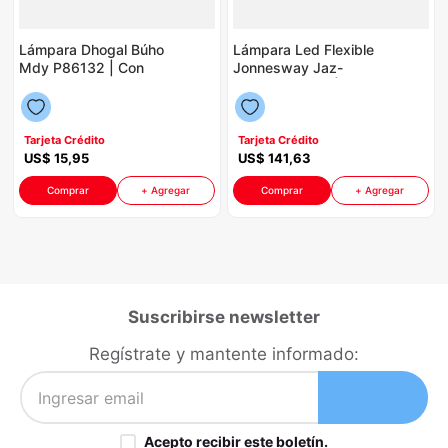
Lámpara Dhogal Búho
Lámpara Led Flexible
Mdy P86132 | Con
Jonnesway Jaz-
Control Remoto Color
0070W P8764 | 120°
Blanco
con Base Magnética
Color Verde
Tarjeta Crédito
Tarjeta Crédito
US$
15
,
95
US$
141
,
63
Comprar
+ Agregar
Comprar
+ Agregar
Suscribirse newsletter
Regístrate y mantente informado:
Acepto recibir este boletín.