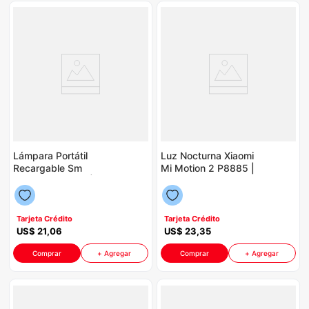
Lámpara Portátil
Luz Nocturna Xiaomi
Recargable Sm
Mi Motion 2 P8885 |
217308 P88613 |
Color Blanco
200 Watts Color
Celeste Con Blanco
Tarjeta Crédito
Tarjeta Crédito
US$
21
,
06
US$
23
,
35
Comprar
+ Agregar
Comprar
+ Agregar