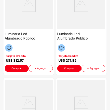
Luminaria Led
Luminaria Led
Alumbrado Público
Alumbrado Público
Prof. Vialux Maviju
Prof. Vialux Maviju
P88589 | 150 Watts
P88589 | 100 Watts
4000K IP66
4000 IP66
Tarjeta Crédito
Tarjeta Crédito
US$
312
,
57
US$
271
,
85
Comprar
+ Agregar
Comprar
+ Agregar