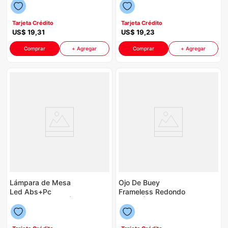
Color Negro Con
Negro Con Blanco
Blanco
Tarjeta Crédito
Tarjeta Crédito
US$
19
,
31
US$
19
,
23
Comprar
+ Agregar
Comprar
+ Agregar
Lámpara de Mesa
Ojo De Buey
Led Abs+Pc
Frameless Redondo
Regulable P8750 |
P8750 | 24 Watts
Luz Calida Color
3000K Color Blanco
Negro