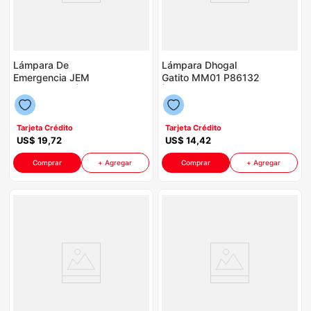
Lámpara De
Lámpara Dhogal
Emergencia JEM
Gatito MM01 P86132
Nápoli P8771 | 2
| Color Blanco
Horas de Autonomía
Color Blanco
Tarjeta Crédito
Tarjeta Crédito
US$
19
,
72
US$
14
,
42
Comprar
+ Agregar
Comprar
+ Agregar