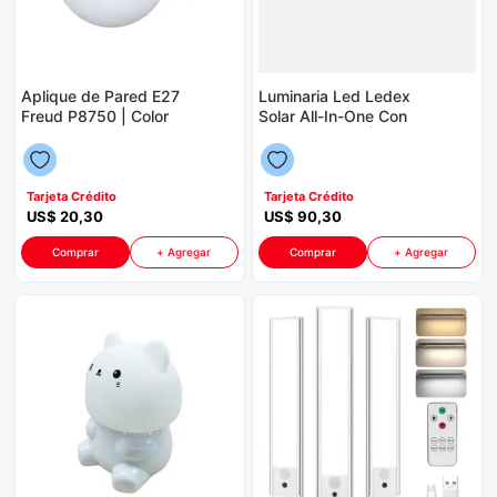
Aplique de Pared E27
Luminaria Led Ledex
Freud P8750 | Color
Solar All-In-One Con
Dorado
Control P8750 |
6500K 200 Watts
IP65 Color Negro
Tarjeta Crédito
Tarjeta Crédito
US$
20
,
30
US$
90
,
30
Comprar
+ Agregar
Comprar
+ Agregar