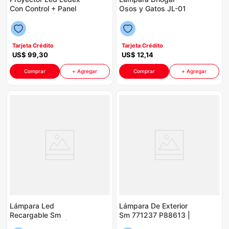
Con Control + Panel
Osos y Gatos JL-01
Solar P8750 | 6500K
P86132 | Color
300 Watts IP65 Color
Rosado
Negro
Tarjeta Crédito
Tarjeta Crédito
US$
99
,
30
US$
12
,
14
Comprar
+ Agregar
Comprar
+ Agregar
Lámpara Led
Lámpara De Exterior
Recargable Sm
Sm 771237 P88613 |
771219 P88613 |
100 Watts Color