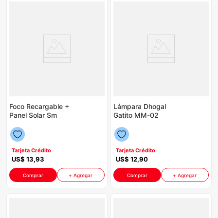
Foco Recargable +
Lámpara Dhogal
Panel Solar Sm
Gatito MM-02
771233 P88613 | 20
P86132 | Color
Watts Color Naranja
Blanco
Con Blanco
Tarjeta Crédito
Tarjeta Crédito
US$
13
,
93
US$
12
,
90
Comprar
+ Agregar
Comprar
+ Agregar