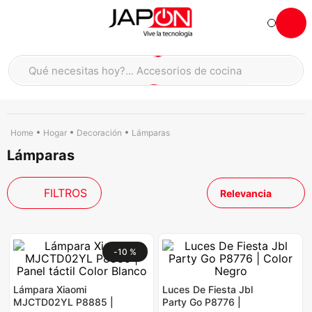
Hola... qué necesitas hoy?
Qué necesitas hoy?... Accesorios de cocina
Qué necesitas hoy?... Hogar
TÉRMINOS MÁS BUSCADOS
moto
1
.
Hogar
Decoración
Lámparas
Lámparas
refrigeradora
2
.
lavadora
3
.
FILTROS
Relevancia
scooter
4
.
england sound parlantes
5
.
laptop
6
.
-
10 %
celular
7
.
Lámpara Xiaomi
Luces De Fiesta Jbl
iphone
8
.
MJCTD02YL P8885 |
Party Go P8776 |