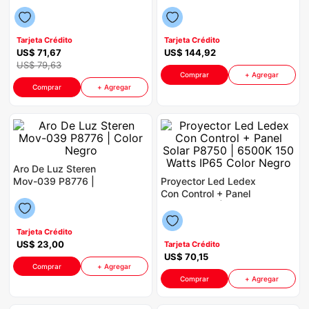
Panel táctil Color
Color Negro
congelador
9
.
Blanco
cocina
10
.
Tarjeta Crédito
Tarjeta Crédito
US$
71
,
67
US$
144
,
92
US$
79
,
63
Comprar
+ Agregar
Comprar
+ Agregar
Aro De Luz Steren
Mov-039 P8776 |
Proyector Led Ledex
Color Negro
Con Control + Panel
Solar P8750 | 6500K
150 Watts IP65 Color
Negro
Tarjeta Crédito
US$
23
,
00
Tarjeta Crédito
US$
70
,
15
Comprar
+ Agregar
Comprar
+ Agregar