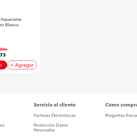
 Aquarame
lor Blanco
dito
73
r
+ Agregar
Servicio al cliente
Cómo compr
Facturas Electrónicas
Preguntas frecu
ros
Protección Datos 
Personales