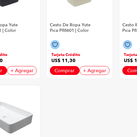
opa Yute
Cesto De Ropa Yute
Cesto 
 | Color
Pica P88601 | Color
Pica P8
Beige
Cafe
dito
Tarjeta Crédito
Tarjet
0
US$
11
,
30
US$
r
+ Agregar
Comprar
+ Agregar
Com