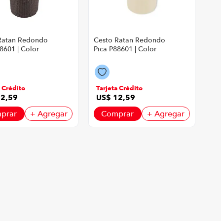
Ratan Redondo
Cesto Ratan Redondo
8601 | Color
Pica P88601 | Color
Beige
a Crédito
Tarjeta Crédito
12
,
59
US$
12
,
59
prar
+ Agregar
Comprar
+ Agregar