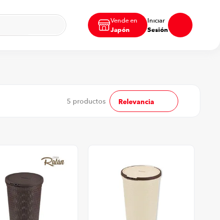
Vende en
Iniciar
Japón
Sesión
5
productos
Relevancia