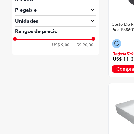
PICA
Ratán
Plegable
YBNA6120
No
Unidades
Cesto De R
Yute
1
Pica P88601
Rangos de precio
Gris
US$ 9,00
–
US$ 90,00
Tarjeta Cré
US$
11
,
3
Compra