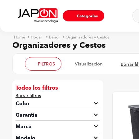
Ho
Categorías
Hogar
Baño
Organizadores y Cestos
Organizadores y Cestos
FILTROS
Todos los filtros
Color
Beige
Garantía
Blanco
12 Meses
Marca
Café
6 Meses
Aquarame
Modelo
Gris