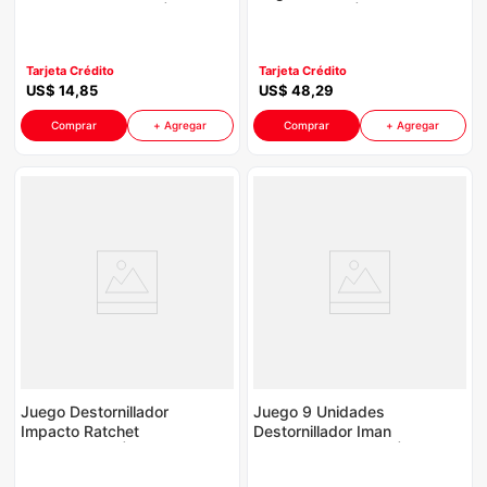
Tksds0826 P8930 |
Kendo P8762 |
Color Turquesa
46X24X14.5Cm
Tarjeta Crédito
Tarjeta Crédito
US$
14
,
85
US$
48
,
29
Comprar
+ Agregar
Comprar
+ Agregar
Juego Destornillador
Juego 9 Unidades
Impacto Ratchet
Destornillador Iman
Kendo P8762 | Con
Pl-Ph Kendo P8762 |
12 Puntas
Con Soporte