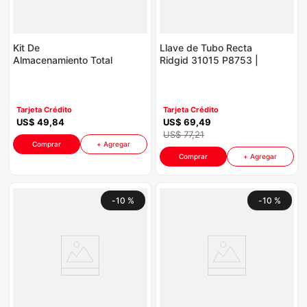
Kit De
Llave de Tubo Recta
Almacenamiento Total
Ridgid 31015 P8753 |
P8930 | Porta
12 Pulgadas Color
Herramientas Color
Rojo
Verde Turquesa
Tarjeta Crédito
Tarjeta Crédito
US$
49
,
84
US$
69
,
49
US$
77
,
21
Comprar
+ Agregar
Comprar
+ Agregar
-
10 %
-
10 %