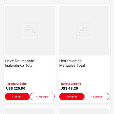
Llave De Impacto
Herramientas
Inalámbrica Total
Manuales Total
P8930 | 500Nm 1/2"
P8930 | 38 Piezas
Color Verde Turquesa
Color Verde Turquesa
Tarjeta Crédito
Tarjeta Crédito
US$
225
,
86
US$
48
,
29
Comprar
+ Agregar
Comprar
+ Agregar