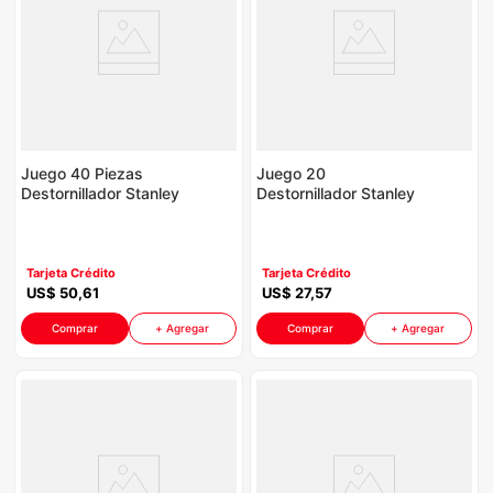
Juego 40 Piezas
Juego 20
Destornillador Stanley
Destornillador Stanley
STMT65613-LA
STMT60220-LA
P8775 | Cushiongrip
P8775 | Planos Y
Color Amarillo Con
Estrella Color Amarillo
Negro
Con Negro
Tarjeta Crédito
Tarjeta Crédito
US$
50
,
61
US$
27
,
57
Comprar
+ Agregar
Comprar
+ Agregar