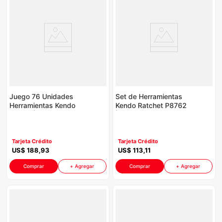
Juego 76 Unidades
Set de Herramientas
Herramientas Kendo
Kendo Ratchet P8762
P8762 | Con Caja
| 26 Piezas con
Aluminio
Mando de 1/2" Kendo
Color Negro
Tarjeta Crédito
Tarjeta Crédito
US$
188
,
93
US$
113
,
11
Comprar
+ Agregar
Comprar
+ Agregar