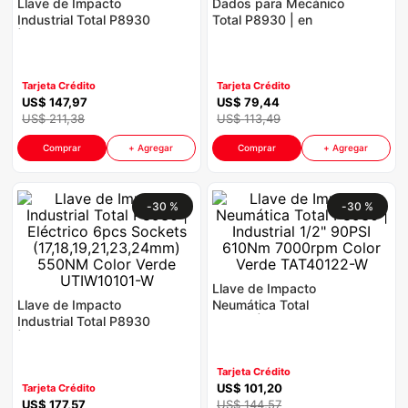
Llave de Impacto
Dados para Mecánico
iphone
9
.
Industrial Total P8930
Total P8930 | en
| 1/4" Hexagonal
Juego 1/2'' Industrial
cocina
10
.
Inalámbrico 20V
24 Pz con Rachet
170Nm Color Verde
Color Verde
THT141253-W
Tarjeta Crédito
Tarjeta Crédito
US$
147
,
97
US$
79
,
44
US$
211
,
38
US$
113
,
49
Comprar
+ Agregar
Comprar
+ Agregar
-
30 %
-
30 %
Llave de Impacto
Llave de Impacto
Neumática Total
Industrial Total P8930
P8930 | Industrial
| Eléctrico 6pcs
1/2" 90PSI 610Nm
Sockets
7000rpm Color Verde
(17,18,19,21,23,24mm)
TAT40122-W
Tarjeta Crédito
550NM Color Verde
US$
101
,
20
Tarjeta Crédito
UTIW10101-W
US$
177
,
57
US$
144
,
57