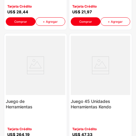
Tarjeta Crédito
Tarjeta Crédito
US$
28
,
44
US$
21
,
97
Comprar
+ Agregar
Comprar
+ Agregar
Juego de
Juego 45 Unidades
Herramientas
Herramientas Kendo
Neumáticas Campbell
P8762 | Mando-
AT921099 P8762 |
1/4"-3/8"
62 Unidades
Tarjeta Crédito
Tarjeta Crédito
US$
264
,
19
US$
47
,
33