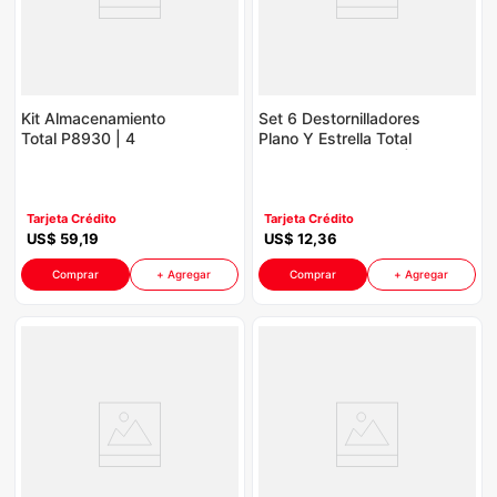
Kit Almacenamiento
Set 6 Destornilladores
Total P8930 | 4
Plano Y Estrella Total
Piezas Color Verde
Tksds0626 P8930 |
Turquesa
Color Turquesa
Tarjeta Crédito
Tarjeta Crédito
US$
59
,
19
US$
12
,
36
Comprar
+ Agregar
Comprar
+ Agregar