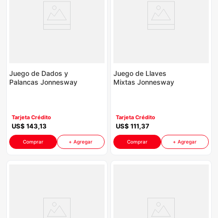
Juego de Dados y
Juego de Llaves
Palancas Jonnesway
Mixtas Jonnesway
S04H52345S P8764
W84114S P8764 | 14
| 1/4" y 3/8" 45
Piezas Color Verde
Piezas Color Verde
Tarjeta Crédito
Tarjeta Crédito
US$
143
,
13
US$
111
,
37
Comprar
+ Agregar
Comprar
+ Agregar