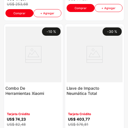
US$
253
,
68
Comprar
+ Agregar
Comprar
+ Agregar
-
10 %
-
30 %
Combo De
Llave de Impacto
Herramientas Xiaomi
Neumática Total
NWTK01 P8885 |
P8930 | 1" 90PSI
Miiiw Color Negro
610Nm 7000rpm
Color Verde
TAT40111-W
Tarjeta Crédito
Tarjeta Crédito
US$
74
,
23
US$
403
,
77
US$
82
,
48
US$
576
,
81