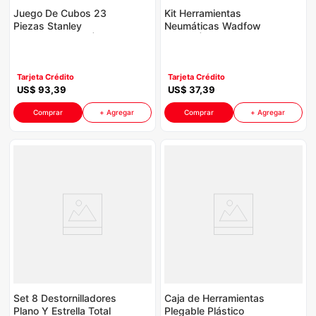
Juego De Cubos 23
Kit Herramientas
Piezas Stanley
Neumáticas Wadfow
9786531 P8775 | 1/2
P8930 | 5 Piezas
12 A 30Mm
Color Azul Con
Naranja
Tarjeta Crédito
Tarjeta Crédito
US$
93
,
39
US$
37
,
39
Comprar
+ Agregar
Comprar
+ Agregar
Set 8 Destornilladores
Caja de Herramientas
Plano Y Estrella Total
Plegable Plástico