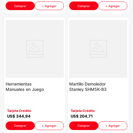
Comprar
+ Agregar
Comprar
+ Agregar
Herramientas
Martillo Demoledor
Manuales en Juego
Stanley SHM5K-B3
Total P8930 | Maletin
P8775 | 1010 Watts
Metálico 147 Piezas
2900 Bpm Color
Color Verde
Amarillo Con Negro
Tarjeta Crédito
Tarjeta Crédito
US$
344
,
94
US$
204
,
71
Comprar
+ Agregar
Comprar
+ Agregar