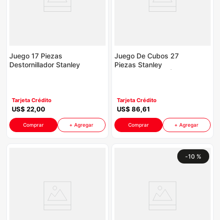
Juego 17 Piezas
Juego De Cubos 27
Destornillador Stanley
Piezas Stanley
STMT65616-LA
9786505 P8775 | 1/2
P8775 | Cushiongrip
De 1/4 A 1 1/4"
Color Amarillo Con
Negro
Tarjeta Crédito
Tarjeta Crédito
US$
22
,
00
US$
86
,
61
Comprar
+ Agregar
Comprar
+ Agregar
-
10 %