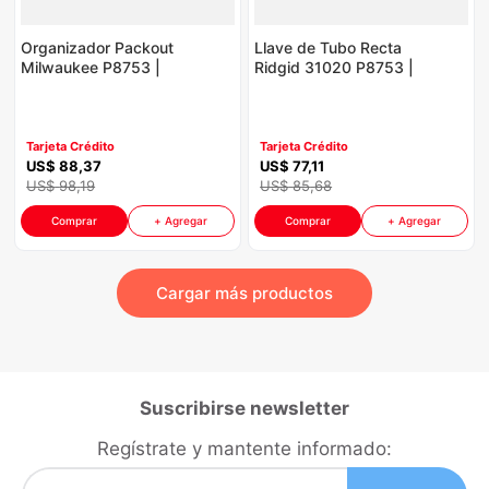
Organizador Packout
Llave de Tubo Recta
Milwaukee P8753 |
Ridgid 31020 P8753 |
10 Compartimientos
14 Pulgadas Color
Color Rojo con Negro
Rojo
Tarjeta Crédito
Tarjeta Crédito
US$
88
,
37
US$
77
,
11
US$
98
,
19
US$
85
,
68
Comprar
+ Agregar
Comprar
+ Agregar
Suscribirse newsletter
Regístrate y mantente informado: