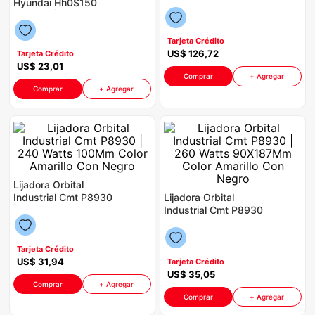
Hyundai Hh0S150
P8762 | 5" 10000
congelador
9
.
P88625 | 150 Watts
opm Color Blanco
Color Negro
cocina
10
.
Tarjeta Crédito
US$
126
,
72
Tarjeta Crédito
US$
23
,
01
Comprar
+ Agregar
Comprar
+ Agregar
Lijadora Orbital
Industrial Cmt P8930
Lijadora Orbital
| 240 Watts 100Mm
Industrial Cmt P8930
Color Amarillo Con
| 260 Watts
Negro
90X187Mm Color
Amarillo Con Negro
Tarjeta Crédito
US$
31
,
94
Tarjeta Crédito
US$
35
,
05
Comprar
+ Agregar
Comprar
+ Agregar