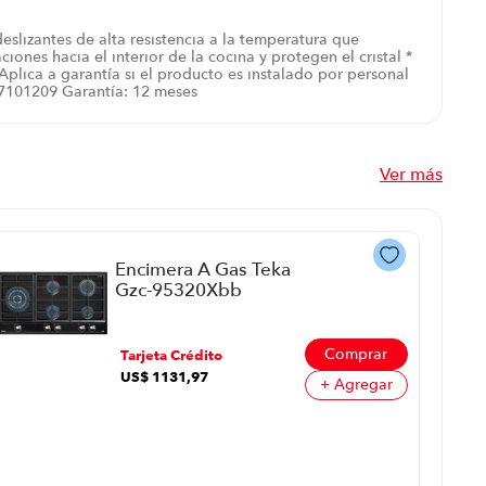
deslizantes de alta resistencia a la temperatura que
ones hacia el interior de la cocina y protegen el cristal *
ica a garantía si el producto es instalado por personal
97101209 Garantía: 12 meses
Ver más
Encimera A Gas Teka
Gzc-95320Xbb
P88646 | 5
Quemadores Color
Negra
Comprar
Tarjeta Crédito
US$
1131
,
97
+ Agregar