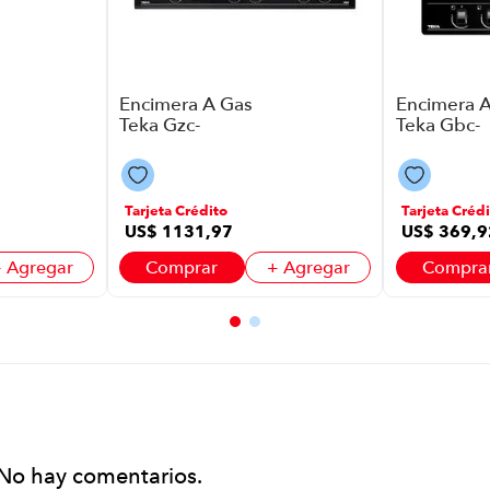
Encimera A Gas
Encimera 
Teka Gzc-
Teka Gbc-
95320Xbb
64000Kbb
P88646 | 5
P88646 | 4
Quemadores
Quemador
Color Negra
Color Negr
Tarjeta Crédito
Tarjeta Crédi
US$
1131
,
97
US$
369
,
9
 Agregar
Comprar
+ Agregar
Compra
No hay comentarios.