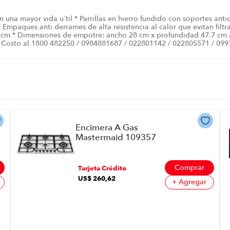
 una mayor vida u´til * Parrillas en hierro fundido con soportes anti
mpaques anti derrames de alta resistencia al calor que evitan filtraci
m * Dimensiones de empotre: ancho 28 cm x profundidad 47.7 cm Apl
in Costo al 1800 482250 / 0984881687 / 022801142 / 022805571 / 09
Encimera A Gas
Mastermaid 109357
P86352 | 90X51Cm 6
Quemadores Color
Gris
Comprar
Tarjeta Crédito
US$
260
,
62
+ Agregar