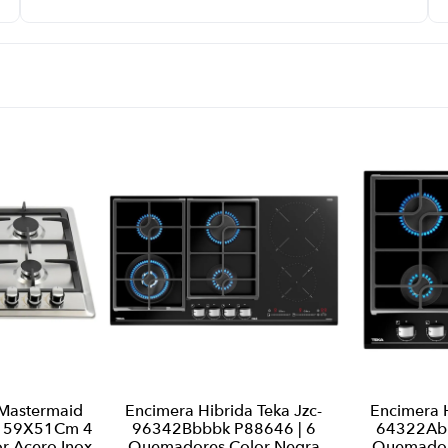
 Mastermaid
Encimera Hibrida Teka Jzc-
Encimera H
| 59X51Cm 4
96342Bbbbk P88646 | 6
64322Abb
r Acero Inox
Quemadores Color Negra
Quemador