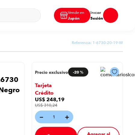
Vende en
Iniciar
Japón
Sesión
Referencia:
1-6730-20-19-W
Precio exclusivo
-
20 %
Q6730
Tarjeta
 Negro
Crédito
US$
248
,
19
US$
310
,
24
－
＋
Agregar al