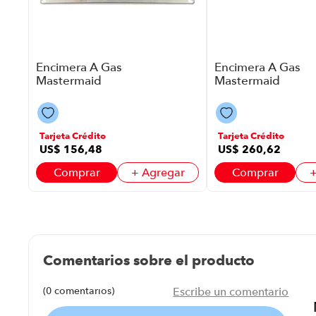
ar
Encimera A Gas
Encimera A Gas
Mastermaid
Mastermaid
109355 P86352 |
109357 P86352 |
59X51Cm 4
90X51Cm 6
Quemadores
Quemadores
Color Acero Inox
Color Gris
Tarjeta Crédito
Tarjeta Crédito
US$
156
,
48
US$
260
,
62
Comprar
+ Agregar
Comprar
+
Comentarios sobre el producto
(0 comentarios)
Escribe un comentario