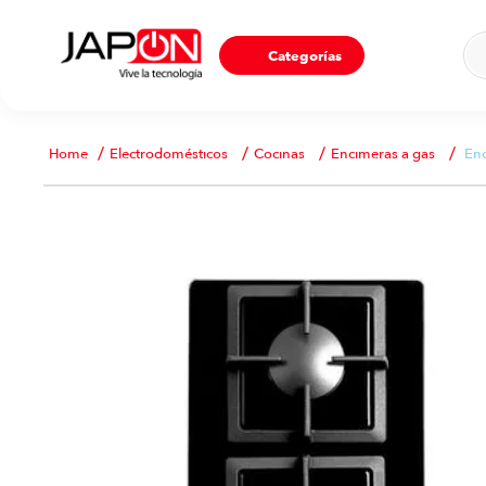
Ho
Categorías
Electrodomésticos
Cocinas
Encimeras a gas
Enc