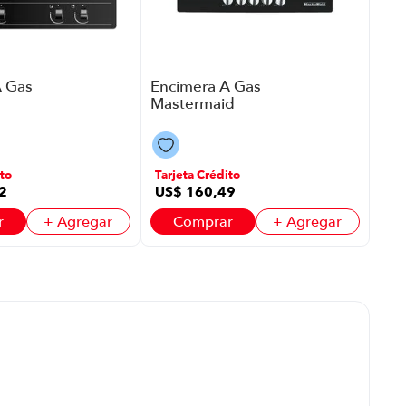
A Gas
Encimera A Gas
Mastermaid
Gb7001Gb-Ci
P86352 | 5
es
Quemadores
a
Color Negro
to
Tarjeta Crédito
2
US$
160
,
49
r
+ Agregar
Comprar
+ Agregar