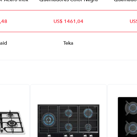
,48
US$ 1461,04
US
aid
Teka