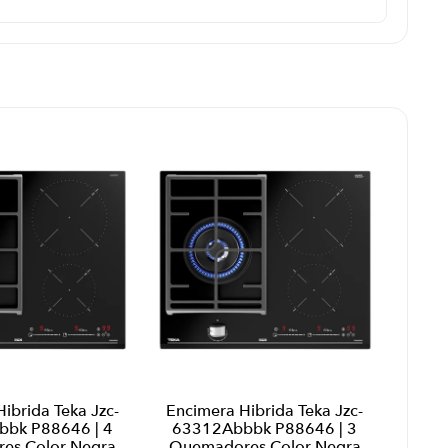
ibrida Teka Jzc-
Encimera Hibrida Teka Jzc-
bk P88646 | 4
63312Abbbk P88646 | 3
es Color Negra
Quemadores Color Negra