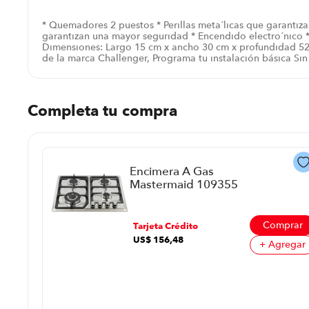
* Quemadores 2 puestos * Perillas meta´licas que garantizan
garantizan una mayor seguridad * Encendido electro´nico * E
Dimensiones: Largo 15 cm x ancho 30 cm x profundidad 52c
de la marca Challenger, Programa tu instalación básica S
Completa tu compra
Encimera A Gas
Mastermaid 109355
P86352 | 59X51Cm 4
Quemadores Color
Acero Inox
prar
Comprar
Tarjeta Crédito
US$
156
,
48
regar
+ Agregar