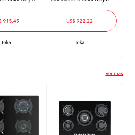
$ 915,45
US$ 922,22
Teka
Teka
Ver más
Enc
Mas
Gb
P86
Qu
Col
Tar
US