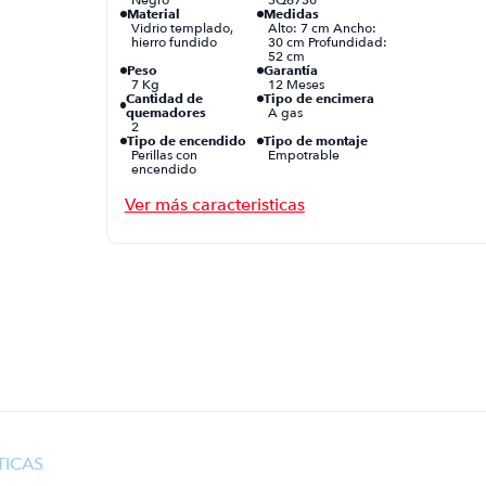
Material
Medidas
Vidrio templado,
Alto: 7 cm Ancho:
hierro fundido
30 cm Profundidad:
52 cm
Peso
Garantía
7 Kg
12 Meses
Cantidad de
Tipo de encimera
quemadores
A gas
2
Tipo de encendido
Tipo de montaje
Perillas con
Empotrable
encendido
electrónico
Luz interior
Características
No
Adicionales
*Quemadores
sellados italianos
SABAF *Cubierta en
vidrio templado de
seguridad *Soportes
antideslizantes de
alta resistencia a la
temperatura
TICAS