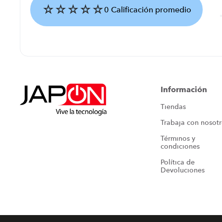
☆
☆
☆
☆
☆
0 Calificación promedio
Agregar comentario
Título
Información
Tiendas
Califica el producto de 1 a 5 estrellas
Trabaja con nosot
★
★
★
★
★
Términos y 
Tu nombre
condiciones
Política de 
Devoluciones
Dirección de email