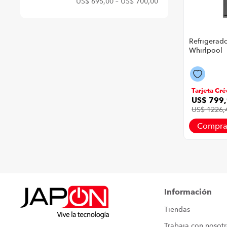
US$ 695,00
–
US$ 700,00
Refrigerad
Whirlpool
Wre56Cktw
Litros Colo
Inoxidable
Tarjeta Cré
US$
799
,
US$
1226
,
Compra
Información
Tiendas
Trabaja con nosot