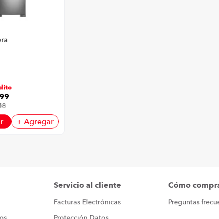
ora
w | 482
r Acero
dito
99
48
r
+ Agregar
Servicio al cliente
Cómo compr
Facturas Electrónicas
Preguntas frecu
ros
Protección Datos 