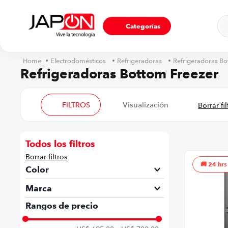
Ho
Categorías
Electrodomésticos
Refrigeradoras
Refrigeradoras Bo
Refrigeradoras Bottom Freezer
FILTROS
Todos los filtros
24 hrs
Color
Acero Inoxidable
Marca
Whirlpool
Rangos de precio