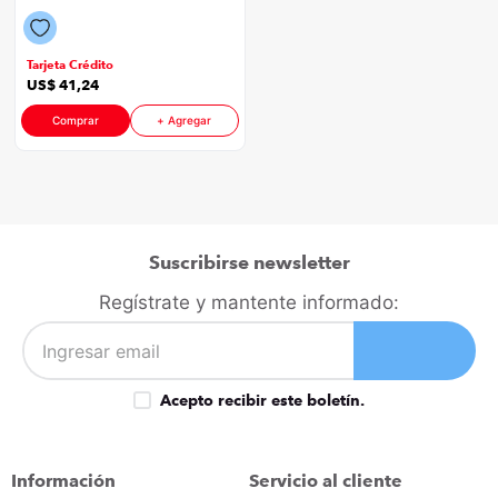
Color Blanco
congelador
9
.
cocina
10
.
Tarjeta Crédito
US$
41
,
24
Comprar
+ Agregar
Suscribirse newsletter
Regístrate y mantente informado:
Acepto recibir este boletín.
Información
Servicio al cliente