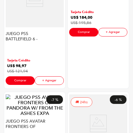
congelador
9
.
Tarjeta Crédito
cocina
10
.
US$
184
,
00
US$
195
,
86
Comprar
+ Agregar
JUEGO PS5
BATTLEFIELD 6 -
LATAM
Tarjeta Crédito
US$
98
,
97
US$
121
,
94
Comprar
+ Agregar
-
7 %
-
6 %
24hs
JUEGO PS5 AVATAR
FRONTIERS OF
PANDORA W/ FROM