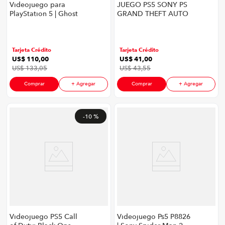
Videojuego para
JUEGO PS5 SONY PS
PlayStation 5 | Ghost
GRAND THEFT AUTO
of Yotei
V - LATAM
Tarjeta Crédito
Tarjeta Crédito
US$
110
,
00
US$
41
,
00
US$
133
,
05
US$
43
,
55
Comprar
+ Agregar
Comprar
+ Agregar
-
10 %
Videojuego PS5 Call
Videojuego Ps5 P8826