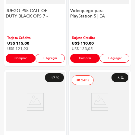
JUEGO PS5 CALL OF
Videojuego para
DUTY BLACK OPS 7 -
PlayStation 5 | EA
LATAM
Sports FC26
Tarjeta Crédito
Tarjeta Crédito
US$
115
,
00
US$
110
,
00
US$
121
,
93
US$
133
,
05
Comprar
+ Agregar
Comprar
+ Agregar
-
17 %
-
6 %
24hs