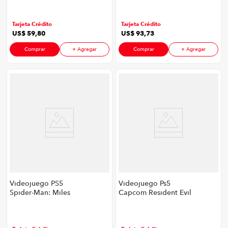
Color Blanco
Tarjeta Crédito
Tarjeta Crédito
US$
59
,
80
US$
93
,
73
Comprar
+ Agregar
Comprar
+ Agregar
Videojuego PS5
Videojuego Ps5
Spider-Man: Miles
Capcom Resident Evil
Morales
4 Remake P8826 |