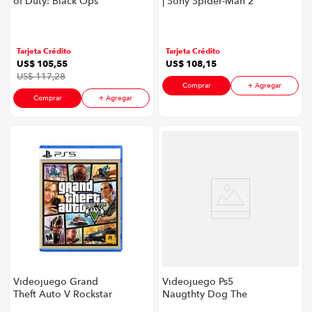
of Duty: Black Ops
| Sony Spider-Man 2
Cold War
Tarjeta Crédito
Tarjeta Crédito
US$
105
,
55
US$
108
,
15
US$
117
,
28
Comprar
+ Agregar
Comprar
+ Agregar
Videojuego Grand
Videojuego Ps5
Theft Auto V Rockstar
Naugthty Dog The
Games Ps5 P8826 |
Last Of Us 2 P8826 |