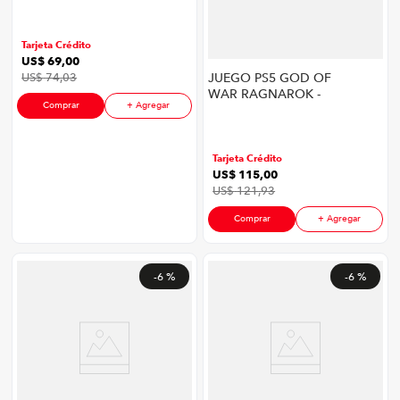
THE ASHES EXPA
Tarjeta Crédito
US$
69
,
00
JUEGO PS5 GOD OF
US$
74
,
03
WAR RAGNAROK -
Comprar
+ Agregar
LATAM
Tarjeta Crédito
US$
115
,
00
US$
121
,
93
Comprar
+ Agregar
-
6 %
-
6 %