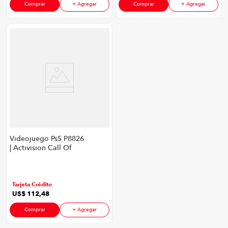
Comprar
+ Agregar
Comprar
+ Agregar
Videojuego Ps5 P8826
| Activision Call Of
Duty: Black Ops 6
Tarjeta Crédito
US$
112
,
48
Comprar
+ Agregar