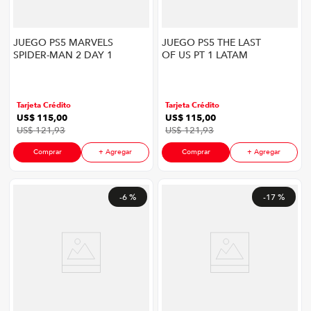
JUEGO PS5 MARVELS
JUEGO PS5 THE LAST
SPIDER-MAN 2 DAY 1
OF US PT 1 LATAM
- LATAM
Tarjeta Crédito
Tarjeta Crédito
US$
115
,
00
US$
115
,
00
US$
121
,
93
US$
121
,
93
Comprar
+ Agregar
Comprar
+ Agregar
-
6 %
-
17 %