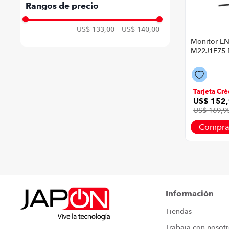
Negro
Rangos de precio
US$ 133,00
–
US$ 140,00
Monitor E
M22J1F75 P
21,45" FHD
Negro
Tarjeta Cré
US$
152
,
US$
169
,
9
Compra
Información
Tiendas
Trabaja con nosot