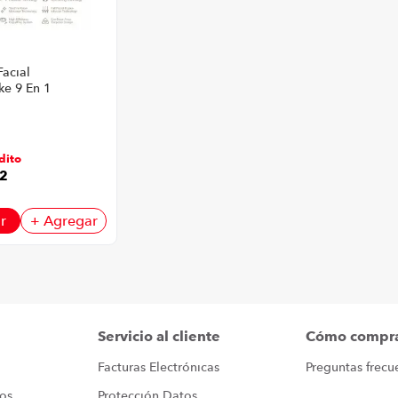
Facial
ke 9 En 1
or Gris
dito
2
r
+ Agregar
Servicio al cliente
Cómo compr
Facturas Electrónicas
Preguntas frecu
ros
Protección Datos 