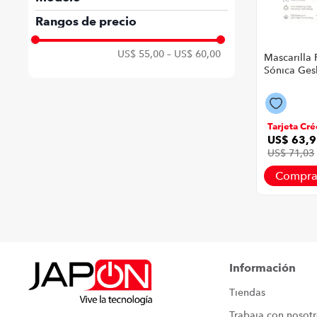
10114882
Rangos de precio
US$ 55,00
–
US$ 60,00
Mascarilla 
Sónica Ges
P8766 | Col
Tarjeta Cré
US$
63
,
9
US$
71
,
03
Compra
Información
Tiendas
Trabaja con nosot