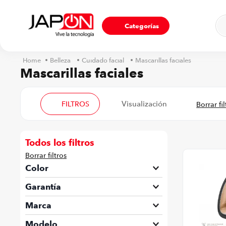
Ho
Categorías
Belleza
Cuidado facial
Mascarillas faciales
Mascarillas faciales
FILTROS
Todos los filtros
Color
Gris
Garantía
12 Meses
Marca
Geske
Modelo