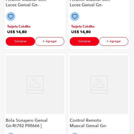
Luces Genial Gn-
Luces Genial Gn-
Fm888-22 P88666 |
Fm888-22 P88666 |
Diseño León
Diseño Zorro
Tarjeta Crédito
Tarjeta Crédito
US$
14
,
80
US$
14
,
80
Comprar
+ Agregar
Comprar
+ Agregar
Bola Sonajero Genial
Control Remoto
Gn-Rt782 P88666 |
Musical Genial Gn-
Color Multicolor
Br0987 P88666 | Color