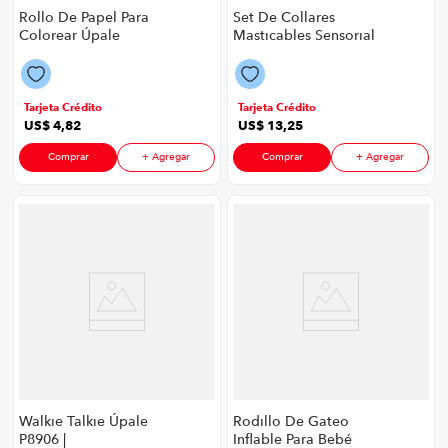
Rollo De Papel Para
Set De Collares
Colorear Úpale
Masticables Sensorial
Mundo Princesa
Úpale P8906 | X6
P8906 | 30Cm X 3
Unidades Color Rosa
Metros Color
Multicolor
Tarjeta Crédito
Tarjeta Crédito
US$
4
,
82
US$
13
,
25
Comprar
+ Agregar
Comprar
+ Agregar
Walkie Talkie Úpale
Rodillo De Gateo
P8906 |
Inflable Para Bebé