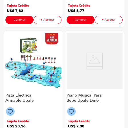
Tarjeta Crédito
Tarjeta Crédito
US$
7
,
82
US$
6
,
77
Comprar
+ Agregar
Comprar
+ Agregar
Pista Eléctrica
Piano Musical Para
Armable Úpale
Bebé Úpale Dino
Océano P8906 | 25
P8906 | Color Rojo
Piezas Color Verde
Tarjeta Crédito
Tarjeta Crédito
US$
28
,
16
US$
7
,
30