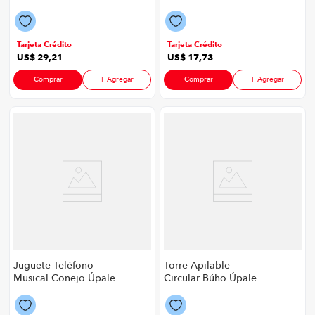
Intercomunicador
Úpale P8906 | Color
Para Niños Color
Verde
Verde
Tarjeta Crédito
Tarjeta Crédito
US$
29
,
21
US$
17
,
73
Comprar
+ Agregar
Comprar
+ Agregar
Juguete Teléfono
Torre Apilable
Musical Conejo Úpale
Circular Búho Úpale
P8906 | Color Rosa
P8906 | Color
Multicolor