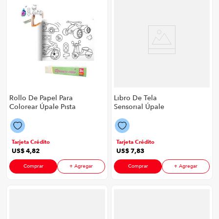
Rollo De Papel Para
Libro De Tela
Colorear Úpale Pista
Sensorial Úpale
De Autos P8906 |
Jungla P8906 | Color
30Cm X 3 Metros
Multicolor
Color Multicolor
Tarjeta Crédito
Tarjeta Crédito
US$
4
,
82
US$
7
,
83
Comprar
+ Agregar
Comprar
+ Agregar