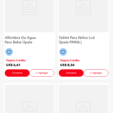
Alfombra De Agua
Tablet Para Niños Lcd
Para Bebé Úpale
Úpale P8906 |
P8906 | Color Azul
23X16Cm Color
Celeste
Tarjeta Crédito
Tarjeta Crédito
US$
6
,
61
US$
8
,
34
Comprar
+ Agregar
Comprar
+ Agregar