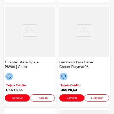
Guante Titere Úpale
Gimnasio Para Bebé
P8906 | Color
Crecer Playmat06
Multicolor
P8930 | 5 Juguetes
Colgantes Con
Sonido Color Rosado
Tarjeta Crédito
Tarjeta Crédito
US$
13
,
55
US$
20
,
54
Comprar
+ Agregar
Comprar
+ Agregar