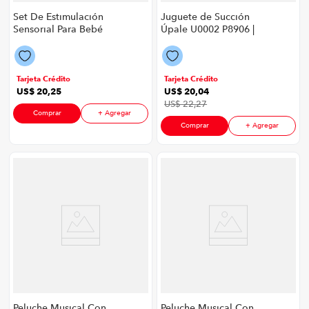
Set De Estimulación
Juguete de Succión
Sensorial Para Bebé
Úpale U0002 P8906 |
Úpale P8906 | Color
36 Piezas Color
Multicolor
Multicolor
Tarjeta Crédito
Tarjeta Crédito
US$
20
,
25
US$
20
,
04
US$
22
,
27
Comprar
+ Agregar
Comprar
+ Agregar
Peluche Musical Con
Peluche Musical Con