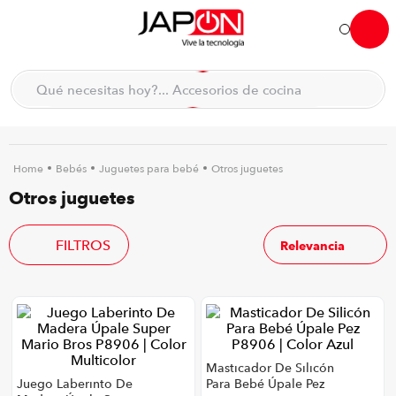
Hola... qué necesitas hoy?
Qué necesitas hoy?... Accesorios de cocina
Qué necesitas hoy?... Hogar
TÉRMINOS MÁS BUSCADOS
moto
1
.
Bebés
Juguetes para bebé
Otros juguetes
Otros juguetes
refrigeradora
2
.
lavadora
3
.
FILTROS
Relevancia
scooter
4
.
england sound parlantes
5
.
laptop
6
.
celular
7
.
Masticador De Silicón
iphone
8
.
Juego Laberinto De
Para Bebé Úpale Pez