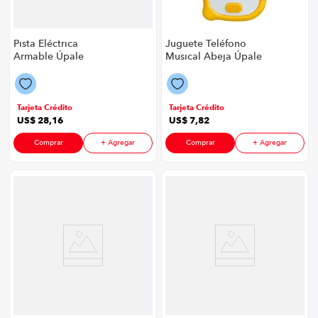
Pista Eléctrica
Juguete Teléfono
Armable Úpale
Musical Abeja Úpale
Bosque P8906 | 25
P8906 | Color
Piezas Color Verde
Amarillo
Tarjeta Crédito
Tarjeta Crédito
US$
28
,
16
US$
7
,
82
Comprar
+ Agregar
Comprar
+ Agregar