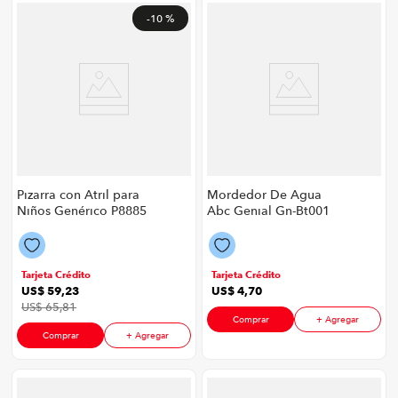
-
10 %
Pizarra con Atril para
Mordedor De Agua
Niños Genérico P8885
Abc Genial Gn-Bt001
| 48 Piezas Color Azul
P88666 | Color
Multicolor
Tarjeta Crédito
Tarjeta Crédito
US$
59
,
23
US$
4
,
70
US$
65
,
81
Comprar
+ Agregar
Comprar
+ Agregar