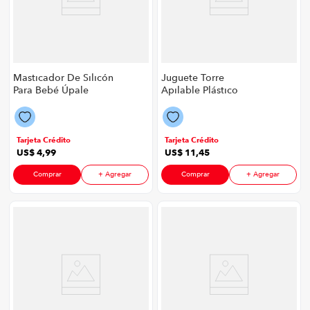
Masticador De Silicón
Juguete Torre
Para Bebé Úpale
Apilable Plástico
Control Remoto
Úpale P8906 | Color
P8906 | Color Rosa
Multicolor
Tarjeta Crédito
Tarjeta Crédito
US$
4
,
99
US$
11
,
45
Comprar
+ Agregar
Comprar
+ Agregar