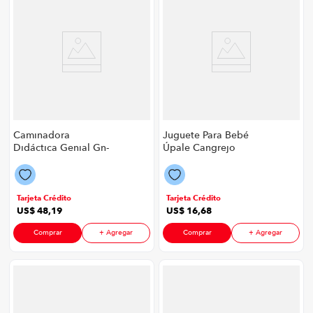
Caminadora
Juguete Para Bebé
Didáctica Genial Gn-
Úpale Cangrejo
Ch954 P88666 | Color
Musical P8906 | Color
Azul
Turquesa
Tarjeta Crédito
Tarjeta Crédito
US$
48
,
19
US$
16
,
68
Comprar
+ Agregar
Comprar
+ Agregar