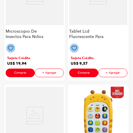
Microscopio De
Tablet Lcd
Insectos Para Niños
Fluorescente Para
Úpale P8906 | Color
Niños Úpale P8906 |
Verde
15X21 Cm Color
Verde
Tarjeta Crédito
Tarjeta Crédito
US$
19
,
94
US$
9
,
37
Comprar
+ Agregar
Comprar
+ Agregar