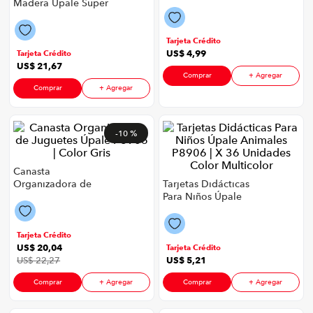
Madera Úpale Super
P8906 | Color Azul
congelador
9
.
Mario Bros P8906 |
Color Multicolor
cocina
10
.
Tarjeta Crédito
US$
4
,
99
Tarjeta Crédito
US$
21
,
67
Comprar
+ Agregar
Comprar
+ Agregar
-
10 %
Canasta
Organizadora de
Tarjetas Didácticas
Juguetes Úpale P8906
Para Niños Úpale
| Color Gris
Animales P8906 | X 36
Unidades Color
Multicolor
Tarjeta Crédito
US$
20
,
04
Tarjeta Crédito
US$
22
,
27
US$
5
,
21
Comprar
+ Agregar
Comprar
+ Agregar