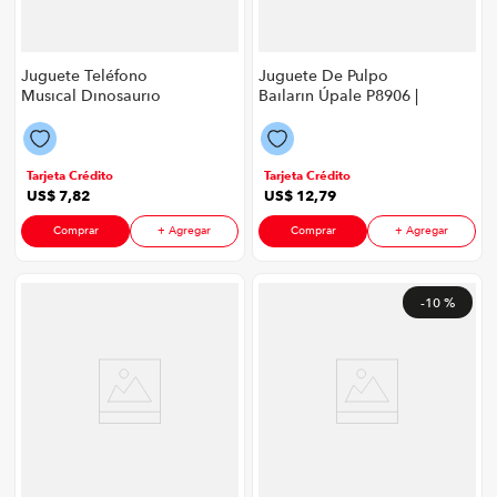
Juguete Teléfono
Juguete De Pulpo
Musical Dinosaurio
Bailarin Úpale P8906 |
Úpale P8906 | Color
Color Verde
Verde
Tarjeta Crédito
Tarjeta Crédito
US$
7
,
82
US$
12
,
79
Comprar
+ Agregar
Comprar
+ Agregar
-
10 %