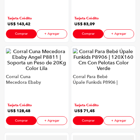
Color Negro
P8906 | 150X180 Cm
congelador
9
.
Color Gris
cocina
10
.
Tarjeta Crédito
Tarjeta Crédito
US$
143
,
42
US$
83
,
09
Comprar
+ Agregar
Comprar
+ Agregar
Corral Cuna
Corral Para Bebé
Mecedora Ebaby
Úpale Funkids P8906 |
Angel P8811 |
120X160 Cm Con
Soporta un Peso de
Pelotas Color Verde
20Kg Color Lila
Tarjeta Crédito
Tarjeta Crédito
US$
128
,
48
US$
71
,
45
Comprar
+ Agregar
Comprar
+ Agregar