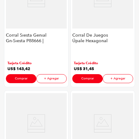
Corral Siesta Genial
Corral De Juegos
Gn-Siesta P88666 |
Úpale Hexagonal
Color Gris
P8906 | Color Rosa
Tarjeta Crédito
Tarjeta Crédito
US$
143
,
42
US$
31
,
45
Comprar
+ Agregar
Comprar
+ Agregar