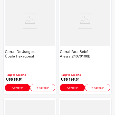
Corral De Juegos
Corral Para Bebé
Úpale Hexagonal
Alessa 24070108B
P8906 | Color Naranja
P8755 | Con
Mosquitero Y
Cambiador Color
Verde
Tarjeta Crédito
Tarjeta Crédito
US$
35
,
51
US$
165
,
31
Comprar
+ Agregar
Comprar
+ Agregar