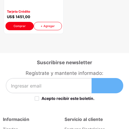
iphone
9
.
Tarjeta Crédito
cocina
10
.
US$
1451
,
00
Comprar
+ Agregar
Suscribirse newsletter
Regístrate y mantente informado:
Acepto recibir este boletín.
Información
Servicio al cliente