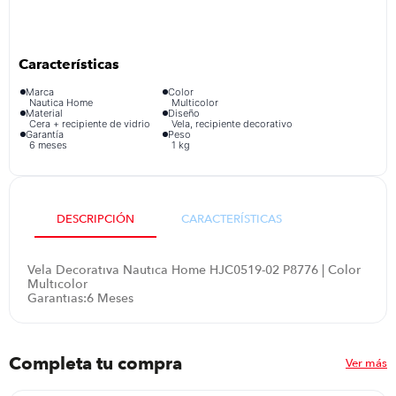
congelador
9
.
cocina
10
.
Marca
Color
Nautica Home
Multicolor
Material
Diseño
Cera + recipiente de vidrio
Vela, recipiente decorativo
Garantía
Peso
6 meses
1 kg
DESCRIPCIÓN
CARACTERÍSTICAS
Vela Decorativa Nautica Home HJC0519-02 P8776 | Color
Multicolor
Garantias:6 Meses
Completa tu compra
Ver más