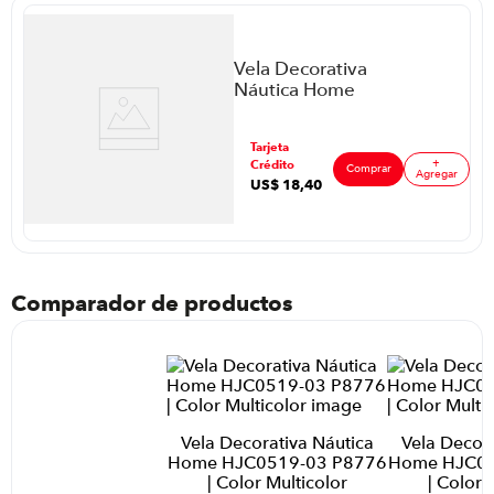
Vela Decorativa
Náutica Home
HJC0519-02
P8776 | Color
ar
Tarjeta
Multicolor
+
Crédito
Comprar
Agregar
US$
18
,
40
Comparador de productos
Vela Decorativa Náutica
Vela Decora
Home HJC0519-03 P8776
Home HJC05
| Color Multicolor
| Color 