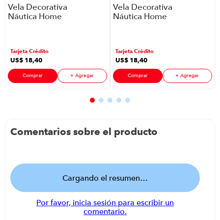
Vela Decorativa
Vela Decorativa
Náutica Home
Náutica Home
HJC0519-02
HJC0519-01
P8776 | Color
P8776 | Color
Multicolor
Multicolor
Tarjeta Crédito
Tarjeta Crédito
US$
18
,
40
US$
18
,
40
Comprar
+ Agregar
Comprar
+ Agregar
Comentarios sobre el producto
Cargando el resumen…
Por favor, inicia sesión para escribir un
comentario.