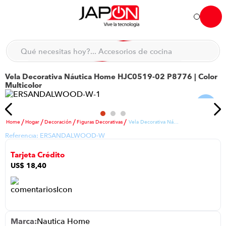
Hola... qué necesitas hoy?
Qué necesitas hoy?... Accesorios de cocina
Qué necesitas hoy?... Hogar
Vela Decorativa Náutica Home HJC0519-02 P8776 | Color
TÉRMINOS MÁS BUSCADOS
Multicolor
moto
1
.
refrigeradora
2
.
Hogar
Decoración
Figuras Decorativas
Vela Decorativa Náutica Home HJC0519-02 P8776 | Color Multicolor
lavadora
3
.
Referencia:
ERSANDALWOOD-W
scooter
4
.
Tarjeta Crédito
england sound parlantes
5
.
US$
18
,
40
laptop
6
.
celular
7
.
iphone
8
.
Nautica Home