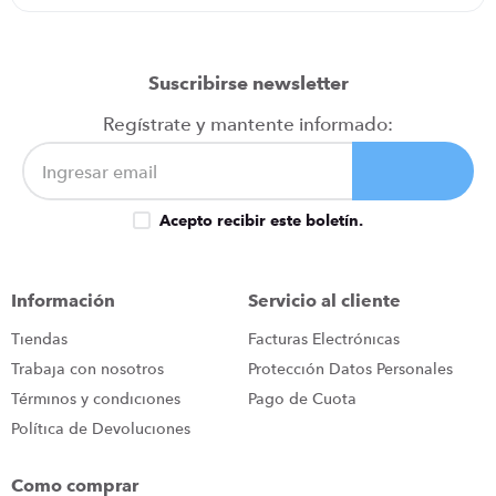
Califica el producto de 1 a 5 estrellas
★
★
★
★
★
Suscribirse newsletter
Tu nombre
Regístrate y mantente informado:
Dirección de email
Acepto recibir este boletín.
Escribe un comentario
Información
Servicio al cliente
Tiendas
Facturas Electrónicas
Trabaja con nosotros
Protección Datos Personales
Términos y condiciones
Pago de Cuota
Política de Devoluciones
ENVIAR COMENTARIO
Como comprar