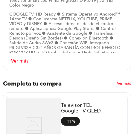
Televisor Smart Led Prima Prigtv32HD P8799 | 32" HD
Color Negro
GOOGLE TV, HD Ready ● Sistema Operativo Android™
14 for TV ● Con licencia NETFLIX, YOUTUBE, PRIME
VIDEO y DISNEY ● Accesos directos desde el control
remoto ● Aplicaciones: Google Play Store. ● Control
Remoto por voz ● Asistente de Google ● Frameless
Design (Diseño Sin Bordes) ● Conexión Bluetooth ●
Salida de Audio 8Wx2 ● Conexión WIFI Integrado
PRIGTV32HD 32" AÑOS GARANTÍA CONTROL REMOTO
POR VOZ HD o HQ (siglas del inglés High Definition o
High Quality, respectivamente), es un sistema de imagen,
vídeo o sonido con mayor resolución que la definición
estándar, alcanzando una resolución de 1366×768 píxeles.
● 1 puerto de conexión Ethernet LAN ● 2 Entradas HDMI
1.4 ● 1 Entrada USB 2.0 ● 1 Entrada Cable/Antena ● 1
Salida Óptica ● 1 Salida de audífono ● 1 Entrada de
Completa tu compra
Ver más
video ● 1.5 GB de RAM y 8 GB de Almacenamiento ●
Chromecast built-in™ ● Calidad de sonido Dolby Audio
● Sintonizador ISDB-T ● Tamaño del producto:(cm)
71.8x8.4x42.1 ● Relación de aspecto 16:9 ● Velocidad de
Televisor TCL
cuadros: 60Hz ● Función GRABA canales digitales Con
licencia ● Tamaño de empaque:(cm) 79.3x11.7x48.7 ●
Google TV QLED
Peso producto: 3.7 kg ● Peso con empaque: 4.8 kg
32" FHD 32S5K
P88587 | Color
-
11 %
Garantía: 12 meses
Negro
ar