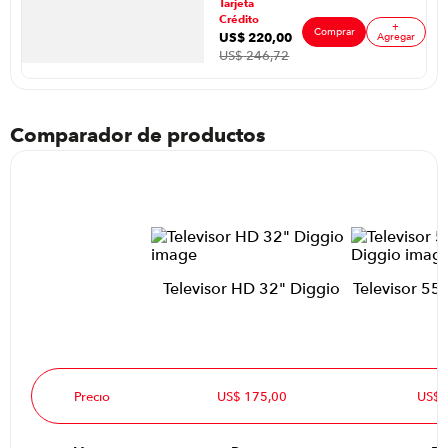
Tarjeta
Crédito
+
Comprar
US$
220
,
00
Agregar
US$
246
,
72
Comparador de productos
Televisor HD 32" Diggio
Televisor 55
Precio
US$ 175,00
US$ 