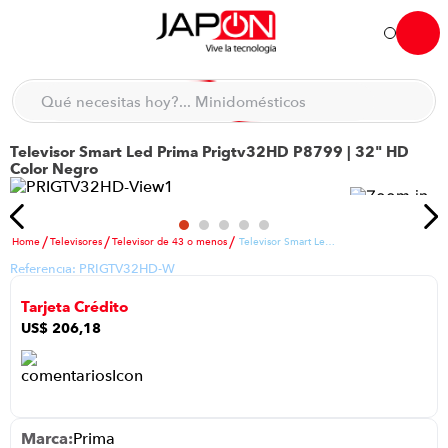
Hola... qué necesitas hoy?
Qué necesitas hoy?... Minidomésticos
Qué necesitas hoy?... Accesorios de cocina
Televisor Smart Led Prima Prigtv32HD P8799 | 32" HD
TÉRMINOS MÁS BUSCADOS
Color Negro
moto
1
.
refrigeradora
2
.
Televisores
Televisor de 43 o menos
Televisor Smart Led Prima Prigtv32HD P8799 | 32" HD Color Negro
lavadora
3
.
Referencia:
PRIGTV32HD-W
scooter
4
.
Tarjeta Crédito
england sound parlantes
5
.
US$
206
,
18
laptop
6
.
celular
7
.
congelador
8
.
Prima