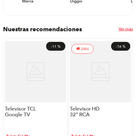
Marca
Diggio
Di
Nuestras recomendaciones
Ver más
-
11 %
-
16 %
24hs
Televisor TCL
Televisor HD
Google TV
32" RCA
QLED 32" FHD
32HDRC
32S5K P88587
| Color Negro
Tarjeta Crédito
Tarjeta Crédito