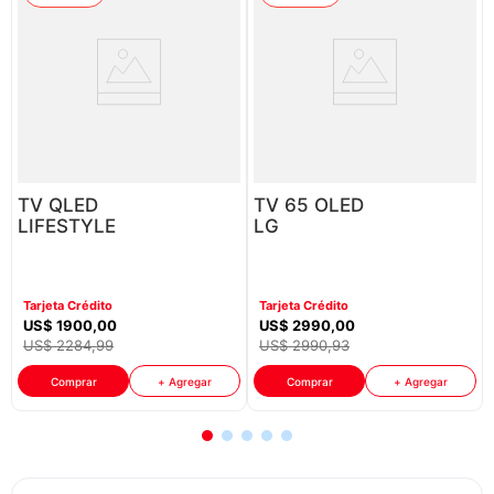
TV QLED
TV 65 OLED
LIFESTYLE
LG
65"
OLED65G5PSA
SAMSUNG
QN65LS03HEPXPA
Tarjeta Crédito
Tarjeta Crédito
US$
1900
,
00
US$
2990
,
00
US$
2284
,
99
US$
2990
,
93
Comprar
+ Agregar
Comprar
+ Agregar