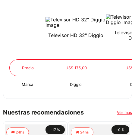
Televiso
Televisor HD 32" Diggio
Di
Precio
US$ 175,00
US$ 
Marca
Diggio
Di
Nuestras recomendaciones
Ver más
-
17 %
-
0 %
24hs
24hs