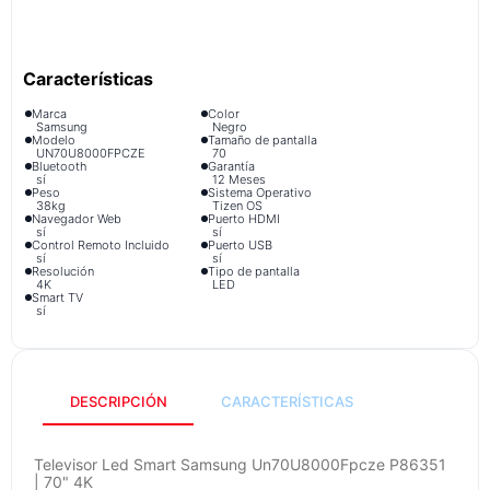
congelador
9
.
cocina
10
.
Marca
Color
Samsung
Negro
Modelo
Tamaño de pantalla
UN70U8000FPCZE
70
Bluetooth
Garantía
sí
12 Meses
Peso
Sistema Operativo
38kg
Tizen OS
Navegador Web
Puerto HDMI
sí
sí
Control Remoto Incluido
Puerto USB
sí
sí
Resolución
Tipo de pantalla
4K
LED
Smart TV
sí
DESCRIPCIÓN
CARACTERÍSTICAS
Televisor Led Smart Samsung Un70U8000Fpcze P86351
| 70" 4K