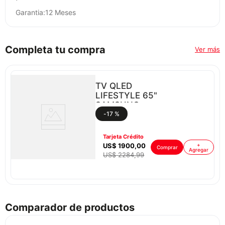
Garantia:12 Meses
Completa tu compra
Ver más
TV QLED
LIFESTYLE 65"
SAMSUNG
QN65LS03HEPXPA
-
17 %
Tarjeta Crédito
US$
1900
,
00
+
Comprar
Agregar
US$
2284
,
99
ar
Comparador de productos