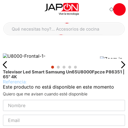
Hola... qué necesitas hoy?
Qué necesitas hoy?... Accesorios de cocina
Qué necesitas hoy?... Hogar
TÉRMINOS MÁS BUSCADOS
moto
1
.
refrigeradora
2
.
Televisor Led Smart Samsung Un65U8000Fpcze P86351 |
lavadora
3
.
65" 4K
:
scooter
4
.
Este producto no está disponible en este momento
england sound parlantes
5
.
Quiero que me avisen cuando esté disponible
laptop
6
.
celular
7
.
iphone
8
.