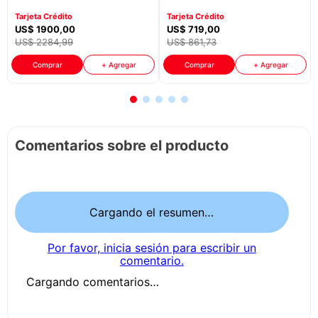
QN65LS03HEPXPA
Tarjeta Crédito
Tarjeta Crédito
US$
1900
,
00
US$
719
,
00
US$
2284
,
99
US$
861
,
73
Comprar
+ Agregar
Comprar
+ Agregar
Comentarios sobre el producto
Cargando el resumen…
Por favor, inicia sesión para escribir un
comentario.
Cargando comentarios…