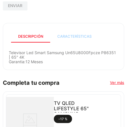
congelador
9
.
ENVIAR
cocina
10
.
DESCRIPCIÓN
CARACTERÍSTICAS
Televisor Led Smart Samsung Un65U8000Fpcze P86351
| 65" 4K
Garantia:12 Meses
Completa tu compra
Ver más
TV QLED
LIFESTYLE 65"
SAMSUNG
QN65LS03HEPXPA
-
17 %