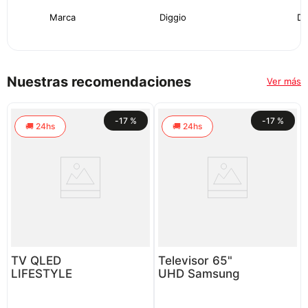
Marca
Diggio
Di
Nuestras recomendaciones
Ver más
-
17 %
-
17 %
24hs
24hs
TV QLED
Televisor 65"
LIFESTYLE
UHD Samsung
65"
UN65U8000FPCZE
SAMSUNG