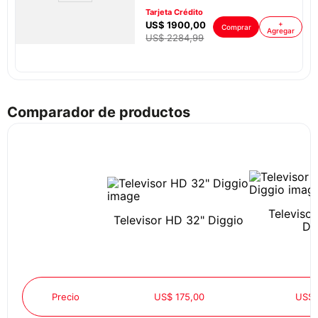
Tarjeta Crédito
US$
1900
,
00
+
Comprar
Agregar
US$
2284
,
99
ar
Comparador de productos
Televiso
Televisor HD 32" Diggio
Di
Precio
US$ 175,00
US$ 