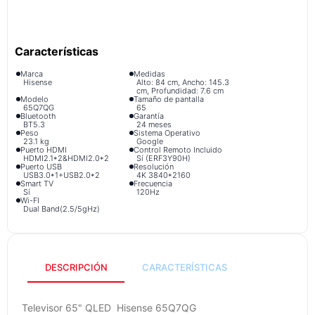
congelador
9
.
cocina
10
.
Marca
Medidas
Hisense
Alto: 84 cm, Ancho: 145.3
cm, Profundidad: 7.6 cm
Modelo
Tamaño de pantalla
65Q7QG
65
Bluetooth
Garantía
BT5.3
24 meses
Peso
Sistema Operativo
23.1 kg
Google
Puerto HDMI
Control Remoto Incluido
HDMI2.1*2&HDMI2.0*2
Sí (ERF3Y90H)
Puerto USB
Resolución
USB3.0*1+USB2.0*2
4K 3840*2160
Smart TV
Frecuencia
Sí
120Hz
Wi-FI
Dual Band(2.5/5gHz)
DESCRIPCIÓN
CARACTERÍSTICAS
Televisor 65" QLED Hisense 65Q7QG