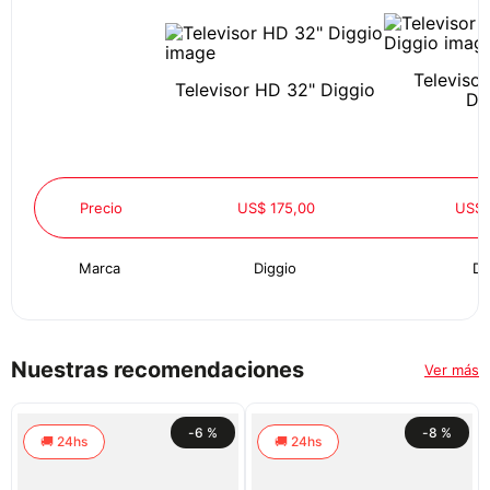
Televiso
Televisor HD 32" Diggio
Di
Precio
US$ 175,00
US$ 
Marca
Diggio
Di
Nuestras recomendaciones
Ver más
-
6 %
-
8 %
24hs
24hs