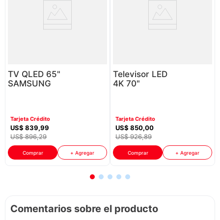
TV QLED 65"
Televisor LED
SAMSUNG
4K 70"
QN65Q7FAAPCZE
Samsung
UN70U8000FPCZE
Tarjeta Crédito
Tarjeta Crédito
US$
839
,
99
US$
850
,
00
US$
896
,
29
US$
926
,
89
Comprar
+ Agregar
Comprar
+ Agregar
Comentarios sobre el producto