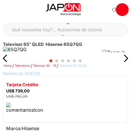
Hola... qué necesitas hoy?
Qué necesitas hoy?... Accesorios de cocina
Qué necesitas hoy?... Hogar
Televisor 65" QLED Hisense 65Q7QG
TÉRMINOS MÁS BUSCADOS
moto
1
.
refrigeradora
2
.
Televisores
Televisor 65 - 74
Televisor 65" QLED Hisense 65Q7QG
Referencia:
65Q7QG
lavadora
3
.
Tarjeta Crédito
scooter
4
.
US$
739
,
00
england sound parlantes
5
.
US$
762
,
29
laptop
6
.
celular
7
.
iphone
8
.
Hisense