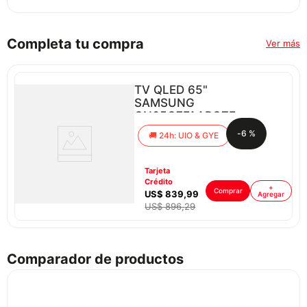
Completa tu compra
Ver más
TV QLED 65"
SAMSUNG
QN65Q7FAAPCZE
-
6 %
24h: UIO & GYE
Tarjeta
Crédito
+
Comprar
US$
839
,
99
ar
Agregar
US$
896
,
29
Comparador de productos