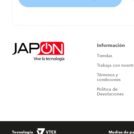
Agregar comentario
Título
Información
Tiendas
Califica el producto de 1 a 5 estrellas
Trabaja con nosot
★
★
★
★
★
Términos y 
Tu nombre
condiciones
Política de 
Devoluciones
Dirección de email
Escribe un comentario
Tecnología
Medios de p