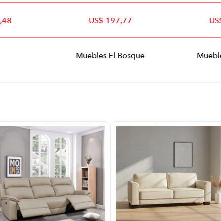
,48
US$ 197,77
US
Muebles El Bosque
Mueble