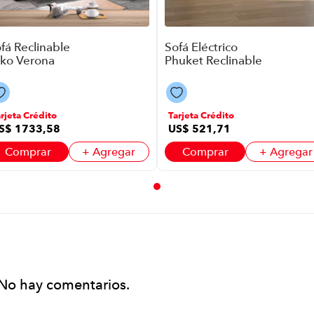
fá Reclinable
Sofá Eléctrico
ko Verona
Phuket Reclinable
765 | 3
P8928 | 3 Puestos
ientos Color
Color Beige
eige
rjeta Crédito
Tarjeta Crédito
S$
1733
,
58
US$
521
,
71
Comprar
+ Agregar
Comprar
+ Agregar
No hay comentarios.