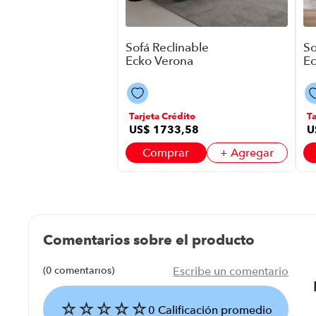
Sofá Reclinable
So
Ecko Verona
Ec
P8765 | 3
P8
Asientos Color
As
Gris
B
Tarjeta Crédito
Ta
US$
1733
,
58
U
Comprar
+ Agregar
Comentarios sobre el producto
(0 comentarios)
Escribe un comentario
☆
☆
☆
☆
☆
0 Calificación promedio