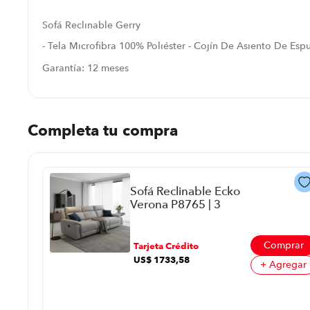
Sofá Reclinable Gerry
- Tela Microfibra 100% Poliéster - Cojín De Asiento De Es
Garantía: 12 meses
Completa tu compra
Sofá Reclinable Ecko
Verona P8765 | 3
Asientos Color Gris
prar
Comprar
Tarjeta Crédito
US$
1733
,
58
regar
+ Agregar