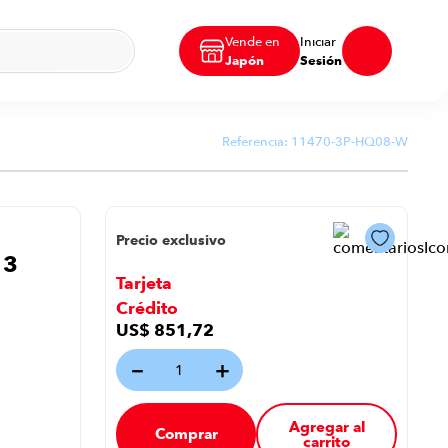
Vende en
Iniciar
Japón
Sesión
Referencia:
11470-3P-HQ08-W
Precio exclusivo
 3
Tarjeta
Crédito
US$
851
,
72
－
＋
Agregar al
Comprar
carrito