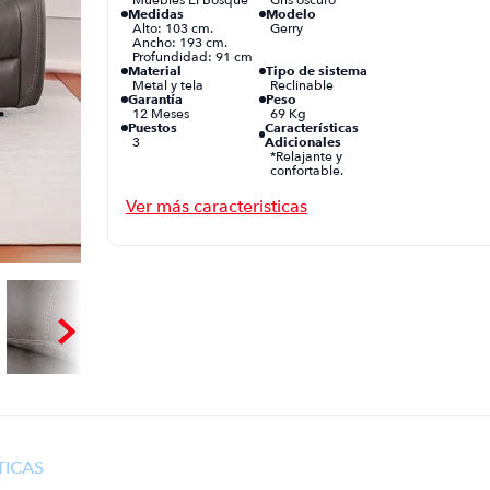
Medidas
Modelo
Alto: 103 cm.
Gerry
Ancho: 193 cm.
Profundidad: 91 cm
Material
Tipo de sistema
Metal y tela
Reclinable
Garantía
Peso
12 Meses
69 Kg
Puestos
Características
3
Adicionales
*Relajante y
confortable.
*Ergonomico y
versatil. *Tela de alta
calidad de facil
limpieza.
TICAS