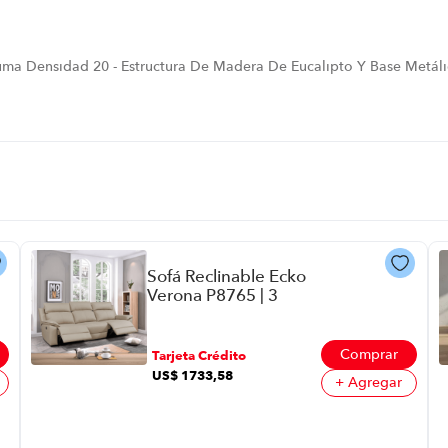
puma Densidad 20 - Estructura De Madera De Eucalipto Y Base Metáli
Sofá Reclinable Ecko
Verona P8765 | 3
Asientos Color Beige
Comprar
Tarjeta Crédito
US$
1733
,
58
+ Agregar