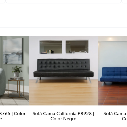
8765 | Color
Sofá Cama California P8928 |
Sofá Cama 
e
Color Negro
Co