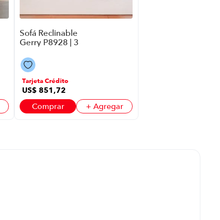
Sofá Reclinable
Gerry P8928 | 3
Puestos Color Gris
Oscuro
Tarjeta Crédito
US$
851
,
72
Comprar
+ Agregar