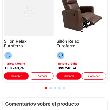
Sillón Relax
Sillón Relax
Euroferro
Euroferro
8Ws1Lc08
8Ws1Lc06
P88598 |
P88598 |
Color Gris
Color Café
Tarjeta Crédito
Tarjeta Crédito
Tejano
US$
240
,
74
US$
240
,
74
Comprar
+ Agregar
Comprar
+ Agregar
Comentarios sobre el producto