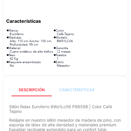
congelador
9
.
cocina
10
.
Marca
Color
Euroferro
Café Tejano
Medidas
Modelo
Alto: 110 cm Ancho: 100 cm
8WS1LC06
Profundidad: 95 cm
Material
Garantía
Cuero sintético de alto tráfico
12 meses
Peso
Puestos
42 Kg
1
Requiere ensamblado
Estilo
No
Mesedor
DESCRIPCIÓN
CARACTERÍSTICAS
Sillón Relax Euroferro 8Ws1Lc06 P88598 | Color Café
Tejano
Relájate en nuestro sillón mesedor de madera de pino, con
esponja de látex de alta densidad y materiales premium.
Espaldar reclinable extendido para un confort total.