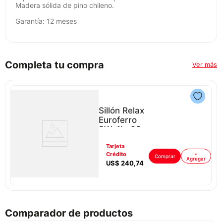
Madera sólida de pino chileno.
Garantía: 12 meses
Completa tu compra
Ver más
Sillón Relax
Euroferro
8Ws1Lc08
P88598 | Color
Tarjeta
Gris
ar
Crédito
+
Comprar
Agregar
US$
240
,
74
Comparador de productos