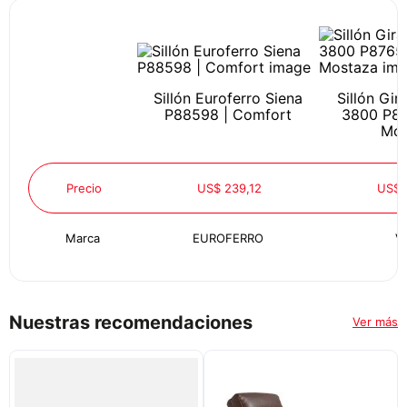
Sillón Euroferro Siena
Sillón Gir
P88598 | Comfort
3800 P87
Mos
Precio
US$ 239,12
US$ 
Marca
EUROFERRO
V
Nuestras recomendaciones
Ver más