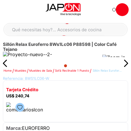
Hola... qué necesitas hoy?
Qué necesitas hoy?... Accesorios de cocina
Qué necesitas hoy?... Hogar
Sillón Relax Euroferro 8Ws1Lc06 P88598 | Color Café
TÉRMINOS MÁS BUSCADOS
Tejano
moto
1
.
refrigeradora
2
.
Muebles
Muebles de Sala
Sofá Reclinable 1 Puesto
Sillón Relax Euroferro 8Ws1Lc06 P88598 | Color Café Tejano
lavadora
3
.
Referencia:
8WS1LC06-W
scooter
4
.
Tarjeta Crédito
england sound parlantes
5
.
US$
240
,
74
laptop
6
.
celular
7
.
iphone
8
.
EUROFERRO