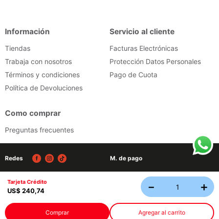
Escribe un comentario
Información
Servicio al cliente
Tiendas
Facturas Electrónicas
Trabaja con nosotros
Protección Datos Personales
Términos y condiciones
Pago de Cuota
Política de Devoluciones
ENVIAR COMENTARIO
Como comprar
Preguntas frecuentes
Redes
M. de pago
Tarjeta Crédito
－
＋
Tecnología
US$
240
,
74
© 2026 - Todos los derechos reservados Almacenes Japon
Comprar
Agregar al carrito