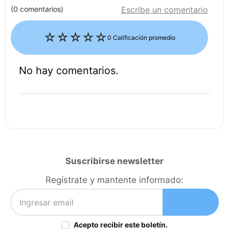
(0 comentarios)
Escribe un comentario
☆
☆
☆
☆
☆
0 Calificación promedio
No hay comentarios.
Agregar comentario
Título
Califica el producto de 1 a 5 estrellas
★
★
★
★
★
Suscribirse newsletter
Tu nombre
Regístrate y mantente informado:
Dirección de email
Acepto recibir este boletín.