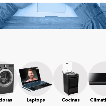
doras
Laptops
Cocinas
Climat