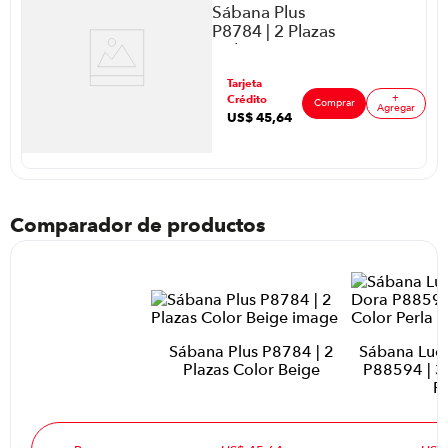
Sábana Plus
P8784 | 2 Plazas
Color Beige
ar
Tarjeta
+
Crédito
Comprar
Agregar
US$
45
,
64
Comparador de productos
Sábana Plus P8784 | 2
Sábana Luca
Plazas Color Beige
P88594 | 3 
Pe