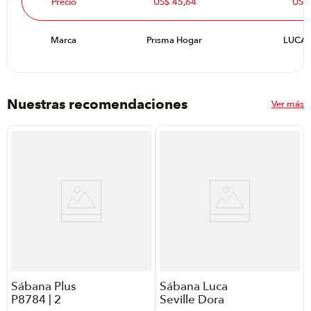
Precio
US$ 45,64
US$
Marca
Prisma Hogar
LUCA 
Nuestras recomendaciones
Ver más
Sábana Plus
Sábana Luca
P8784 | 2
Seville Dora