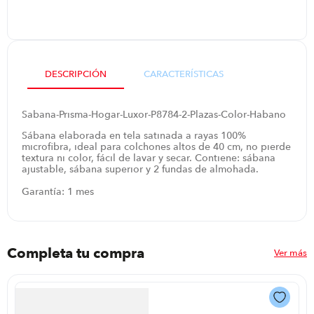
iphone
9
.
cocina
10
.
DESCRIPCIÓN
CARACTERÍSTICAS
Sabana-Prisma-Hogar-Luxor-P8784-2-Plazas-Color-Habano
Sábana elaborada en tela satinada a rayas 100%
microfibra, ideal para colchones altos de 40 cm, no pierde
textura ni color, fácil de lavar y secar. Contiene: sábana
ajustable, sábana superior y 2 fundas de almohada.
Garantía: 1 mes
Completa tu compra
Ver más