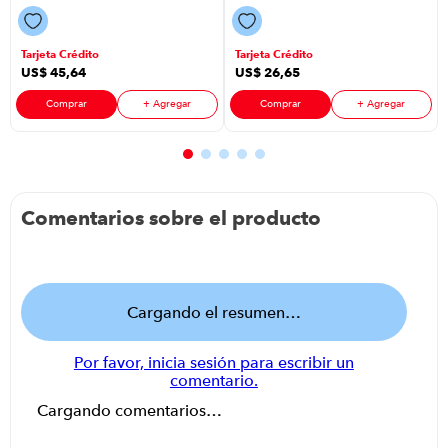
Plazas Color
P88594 | 3
Beige
Plazas Color
Perla
Tarjeta Crédito
Tarjeta Crédito
US$
45
,
64
US$
26
,
65
Comprar
+ Agregar
Comprar
+ Agregar
Comentarios sobre el producto
Cargando el resumen…
Por favor, inicia sesión para escribir un
comentario.
Cargando comentarios…