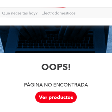
la... qué necesitas hoy?
Qué necesitas hoy?... Electrodomésticos
Qué necesitas hoy?... Minidomésticos
TÉRMINOS MÁS BUSCADOS
moto
1
.
refrigeradora
2
.
lavadora
3
.
scooter
4
.
OOPS!
england sound parlantes
5
.
laptop
6
.
celular
7
.
PÁGINA NO ENCONTRADA
iphone
8
.
Ver productos
congelador
9
.
cocina
10
.