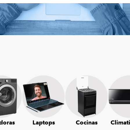
doras
Laptops
Cocinas
Climat