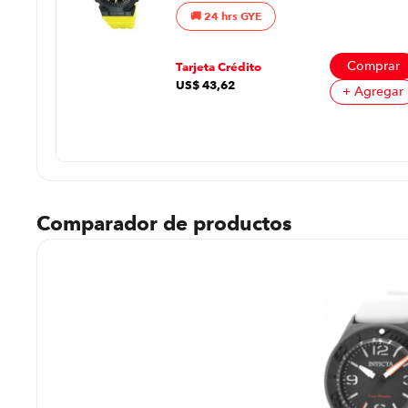
24 hrs GYE
prar
Comprar
Tarjeta Crédito
US$
43
,
62
regar
+ Agregar
Comparador de productos