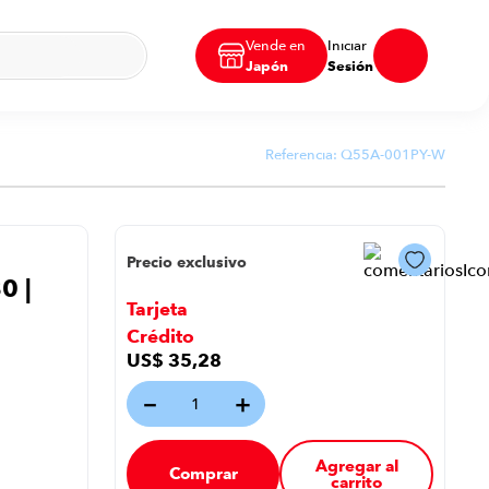
Vende en
Iniciar
Japón
Sesión
Referencia:
Q55A-001PY-W
Precio exclusivo
0 |
Tarjeta
Crédito
US$
35
,
28
－
＋
Agregar al
Comprar
carrito