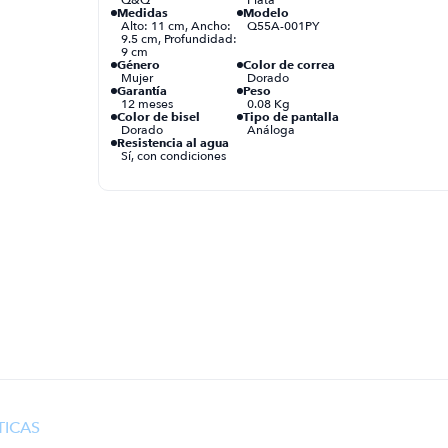
Medidas
Modelo
Alto: 11 cm, Ancho:
Q55A-001PY
9.5 cm, Profundidad:
9 cm
Género
Color de correa
Mujer
Dorado
Garantía
Peso
12 meses
0.08 Kg
Color de bisel
Tipo de pantalla
Dorado
Análoga
Resistencia al agua
Sí, con condiciones
TICAS