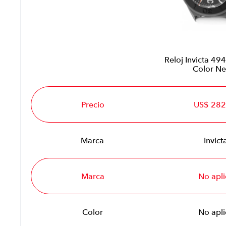
Reloj Invicta 49
Color N
Precio
US$ 282
Marca
Invict
Marca
No apli
Color
No apli