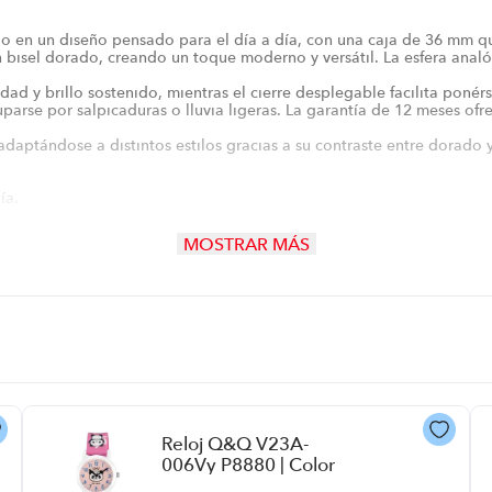
lo en un diseño pensado para el día a día, con una caja de 36 mm qu
 bisel dorado, creando un toque moderno y versátil. La esfera anal
idad y brillo sostenido, mientras el cierre desplegable facilita poné
rse por salpicaduras o lluvia ligeras. La garantía de 12 meses ofre
 adaptándose a distintos estilos gracias a su contraste entre dorado y
ía.
enta atuendos formales y casuales por igual, añadiendo un toque de 
MOSTRAR MÁS
ntras la mezcla de dorado y plata permite coordinaciones sencillas con
Reloj Q&Q V23A-
006Vy P8880 | Color
Rosa