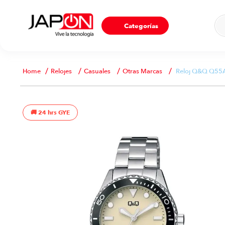
Ho
Categorías
Relojes
Casuales
Otras Marcas
Reloj Q&Q Q55A-
24 hrs GYE