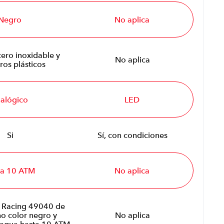
Negro
No aplica
cero inoxidable y
No aplica
ros plásticos
alógico
LED
Si
Sí, con condiciones
ta 10 ATM
No aplica
ta Racing 49040 de
no color negro y
No aplica
l agua hasta 10 ATM