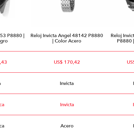
453 P8880 |
Reloj Invicta Angel 48142 P8880
Reloj Invi
egro
| Color Acero
P8880 
,43
US$ 170,42
US
a
Invicta
ca
Invicta
ca
Acero