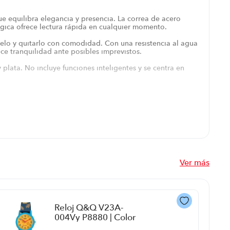
e equilibra elegancia y presencia. La correa de acero
ógica ofrece lectura rápida en cualquier momento.
rselo y quitarlo con comodidad. Con una resistencia al agua
ce tranquilidad ante posibles imprevistos.
 plata. No incluye funciones inteligentes y se centra en
sofisticación sin brillar demasiado. La lectura de la hora
 otros accesorios. Su diseño clásico invita a uso diario sin
Ver más
Reloj Q&Q V23A-
004Vy P8880 | Color
Azul