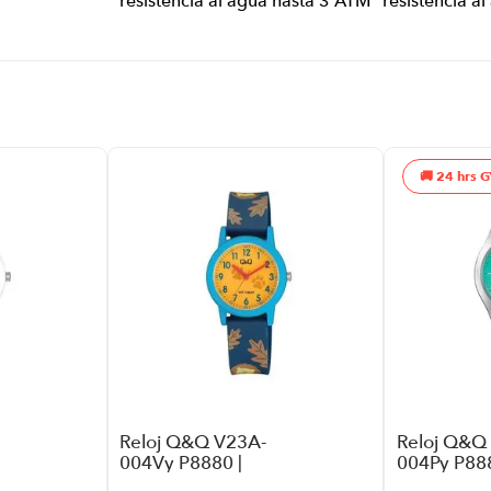
24 hrs G
Reloj Q&Q V23A-
Reloj Q&Q
004Vy P8880 |
004Py P888
Color Azul
Color Plata