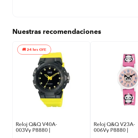
Nuestras recomendaciones
24 hrs GYE
ar
Reloj Q&Q V40A-
Reloj Q&Q V23A-
003Vy P8880 |
006Vy P8880 |
Color Negro
Color Rosa