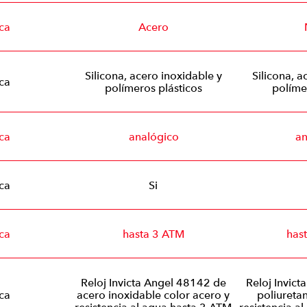
ca
Acero
Silicona, acero inoxidable y
Silicona, a
ca
polímeros plásticos
políme
ca
analógico
an
ca
Si
ca
hasta 3 ATM
has
Reloj Invicta Angel 48142 de
Reloj Invic
ca
acero inoxidable color acero y
poliureta
resistencia al agua hasta 3 ATM
resistencia a