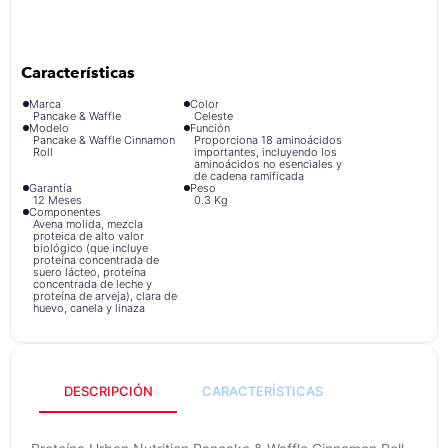
congelador
9
.
cocina
10
.
Marca
Color
Pancake & Waffle
Celeste
Modelo
Función
Pancake & Waffle Cinnamon
Proporciona 18 aminoácidos
Roll
importantes, incluyendo los
aminoácidos no esenciales y
de cadena ramificada
Garantía
Peso
12 Meses
0.3 Kg
Componentes
Avena molida, mezcla
proteica de alto valor
biológico (que incluye
proteína concentrada de
suero lácteo, proteína
concentrada de leche y
proteína de arveja), clara de
huevo, canela y linaza
DESCRIPCIÓN
CARACTERÍSTICAS