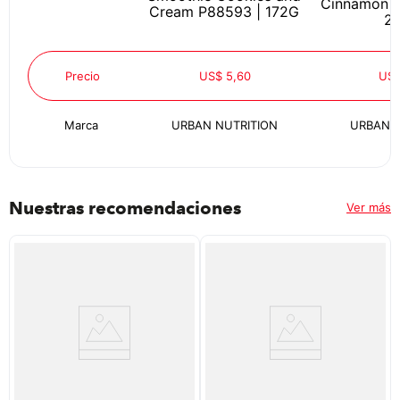
Cinnamon R
Cream P88593 | 172G
2
Precio
US$ 5,60
US$
Marca
URBAN NUTRITION
URBAN N
Nuestras recomendaciones
Ver más