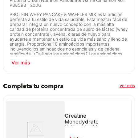
Proteína Urban Nutrition Pancake & Waffle Cinnamon Roll
P88593 | 200G
PROTEIN WHEY PANCAKE & WAFFLES MIX es la adición
perfecta a tu estilo de vida saludable. Esta mezcla fácil de
preparar integra un nuevo concepto con la más alta
calidad de proteína concentrada de suero de lácteo (whey
protein concentrate), avena, claras de huevo para
ayudarte a mantener un estilo de vida más sano y lleno de
energía. Proporciona 18 aminoácidos importantes,
incluyendo los aminoácidos no esenciales y de cadena
ramificada. ¿Qué son los aminoácidos? Los aminoácidos
son compuestos orgánicos que se combinan para formar
proteínas, las cuales son indispensables para nuestro
organismo. Están formadas de carbono, oxígeno,
hidrógeno y nitrógeno. Entre sus funciones, los
aminoácidos ayudan a descomponer los alimentos, al
crecimiento o a reparar tejidos corporales, y también
Completa tu compra
Ver más
pueden ser una fuente de energía. Los aminoácidos son
también los encargados de permitir la contracción
muscular o mantener el equilibrio de ácidos y bases en los
organismos. Aparte, cada uno de los diferentes
aminoácidos cuenta con una función independiente. Si
practicas algún deporte o simplemente quieres estar
Creatine
saludable, esta premezcla te ayudará a conseguir tus
Monodydrate
requerimientos diarios de nutrientes, necesarios para
Urban Nutrition
recuperarte y mantenerte durante el día.
P88593 | 250G
ar
Garantía: 12 MESES