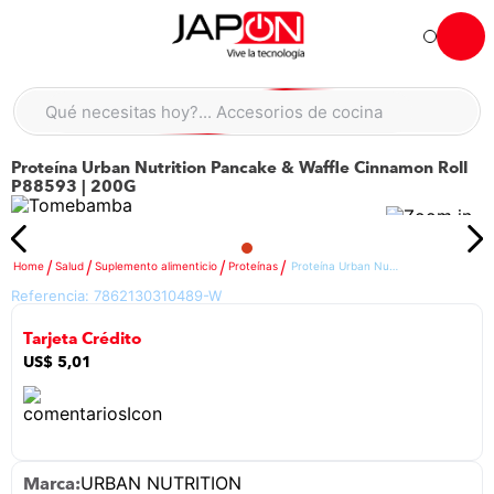
Hola... qué necesitas hoy?
Qué necesitas hoy?... Accesorios de cocina
Qué necesitas hoy?... Hogar
Proteína Urban Nutrition Pancake & Waffle Cinnamon Roll
TÉRMINOS MÁS BUSCADOS
P88593 | 200G
moto
1
.
refrigeradora
2
.
Salud
Suplemento alimenticio
Proteínas
Proteína Urban Nutrition Pancake & Waffle Cinnamon Roll P88593 | 200G
lavadora
3
.
Referencia:
7862130310489-W
scooter
4
.
Tarjeta Crédito
england sound parlantes
5
.
US$
5
,
01
laptop
6
.
celular
7
.
iphone
8
.
URBAN NUTRITION