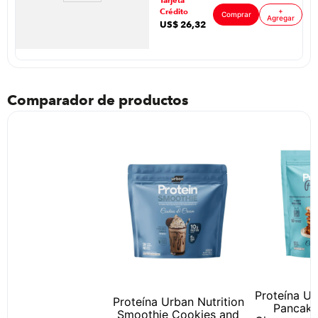
Tarjeta
Crédito
+
Comprar
Agregar
US$
26
,
32
Comparador de productos
Proteína Ur
Proteína Urban Nutrition
Pancake
Smoothie Cookies and