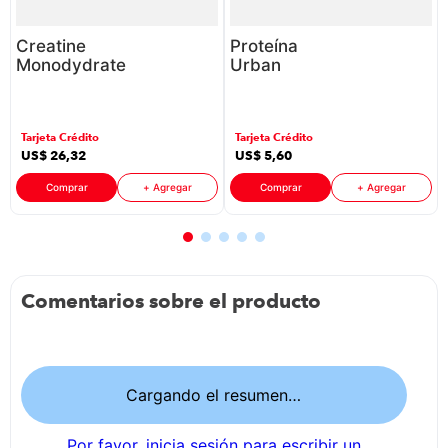
Creatine
Proteína
Monodydrate
Urban
Urban
Nutrition
Nutrition
Smoothie Salt
P88593 |
Caramel
Tarjeta Crédito
Tarjeta Crédito
250G
P88593 |
US$
26
,
32
US$
5
,
60
172G
Comprar
+ Agregar
Comprar
+ Agregar
Comentarios sobre el producto
Cargando el resumen…
Por favor, inicia sesión para escribir un