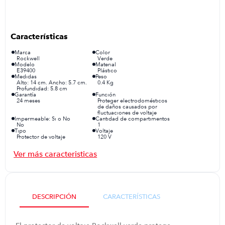
iphone
9
.
cocina
10
.
Marca
Color
Rockwell
Verde
Modelo
Material
E39400
Plástico
Medidas
Peso
Alto: 14 cm. Ancho: 5.7 cm.
0.4 Kg
Profundidad: 5.8 cm
Garantía
Función
24 meses
Proteger electrodomésticos
de daños causados por
fluctuaciones de voltaje
Impermeable: Si o No
Cantidad de compartimentos
No
1
Tipo
Voltaje
Protector de voltaje
120 V
Conectividad
Diseño
Clavija de 3 pines
Compacto y sencillo
Resistencia al Agua
No
DESCRIPCIÓN
CARACTERÍSTICAS