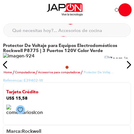
Hola... qué necesitas hoy?
Qué necesitas hoy?... Accesorios de cocina
Qué necesitas hoy?... Hogar
Protector De Voltaje para Equipos Electrodomésticos
TÉRMINOS MÁS BUSCADOS
Rockwell P8775 | 3 Puertos 120V Color Verde
moto
1
.
refrigeradora
2
.
Computadoras
Accesorios para computadoras
Protector De Voltaje para Equipos Electrodomésticos Rockwell P8775 | 3 Puertos 120V Color Verde
lavadora
3
.
Referencia:
E39402-W
england sound parlantes
4
.
Tarjeta Crédito
scooter
5
.
US$
15
,
58
laptop
6
.
celular
7
.
congelador
8
.
Rockwell