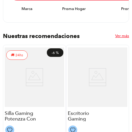
Marca
Prisma Hogar
Prism
Nuestras recomendaciones
Ver más
-
6 %
24hs
Silla Gaming
Escritorio
Potenzza Con
Gaming
Apoya Pies
Potenzza Bre D
Blue
40A P86453 |