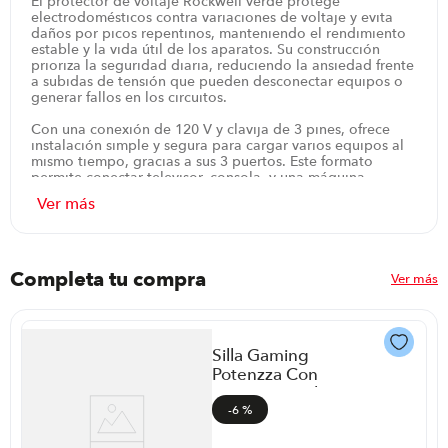
El protector de voltaje Rockwell verde protege
electrodomésticos contra variaciones de voltaje y evita
daños por picos repentinos, manteniendo el rendimiento
estable y la vida útil de los aparatos. Su construcción
prioriza la seguridad diaria, reduciendo la ansiedad frente
a subidas de tensión que pueden desconectar equipos o
generar fallos en los circuitos.
Con una conexión de 120 V y clavija de 3 pines, ofrece
instalación simple y segura para cargar varios equipos al
mismo tiempo, gracias a sus 3 puertos. Este formato
permite conectar televisor, consola, y una máquina
pequeña sin complicaciones, manteniendo el orden y la
protección en un solo punto.
Su formato compacto pesa 0.4 kg y mide 14 cm de alto,
5.7 cm de ancho y 5.8 cm de profundidad, ocupando
poco espacio junto a enchufes en cualquier habitación. El
Completa tu compra
Ver más
diseño en plástico resistente aporta ligereza sin sacrificar
la durabilidad, ideal para ocupar menos espacio en
regletas o tomas empotradas.
Silla Gaming
El color verde facilita identificarlo entre otros cables y
aporta un toque práctico a la organización eléctrica del
Potenzza Con
hogar. Su aspecto sencillo y limpio combina con distintos
Apoya Pies Blue
ambientes, desde cocinas hasta cuartos de lavado, sin
-
6 %
desentonar.
ar