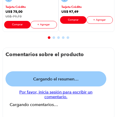
Color Negro
Tarjeta Crédito
Tarjeta Crédito
US$
75
,
00
US$
97
,
49
US$
79
,
73
Comprar
+ Agregar
Comprar
+ Agregar
Comentarios sobre el producto
Cargando el resumen…
Por favor, inicia sesión para escribir un
comentario.
Cargando comentarios…