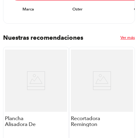
Marca
Oster
Os
Nuestras recomendaciones
Ver más
Plancha
Recortadora
Alisadora De
Remington
Cabello
Pg6125-F
Remington
P8898 | 11