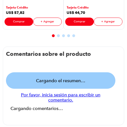
S27A (110)F
Piezas Color
Tarjeta Crédito
Tarjeta Crédito
P8898 |Color
Negro
US$
57
,
82
US$
44
,
70
Rosa Palido
Comprar
+ Agregar
Comprar
+ Agregar
Comentarios sobre el producto
Cargando el resumen…
Por favor, inicia sesión para escribir un
comentario.
Cargando comentarios…