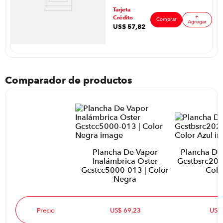
crear los últimos risos y ondas) - Placas perfectamente
Remington
ar
alineadas - Puntas aislantes de silicón - Sistema de doble
Tarjeta
S27A (110)F
resistencia de cerámica de alta densidad. Placas de Nano
+
Crédito
P8898 |Color
Comprar
Agregar
Titanium de calidad aeronáutica - Calentamiento hasta un
US$
57
,
82
Rosa Palido
20% más rápido - Temperatura constante - Función de
bloqueo - Regulador de temperatura digital hasta 465º F
(240ºC) - Generador de iones; produce millones de iones
para un brillo sin frizz y menos electricidad estática -
Apoya pulgar y soportes integrados - Incluye un guante
(tres dedos) resistente al calor - Cable giratorio de fuerza
Comparador de productos
industrial 2.75m; giratorio 360º - Placas flotantes para un
máximo contacto para el cabello. - Este aparato es doble
voltaje. Se adaptará automáticamente al voltaje
adecuado. (120V - 240V)
Garantía: 12 meses
Plancha De Vapor
Plancha De
Inalámbrica Oster
Gcstbsrc202
Gcstcc5000-013 | Color
Colo
Negra
Precio
US$ 69,23
US$