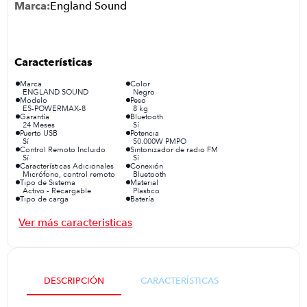
England Sound
iphone
9
.
cocina
10
.
Marca
Color
ENGLAND SOUND
Negro
Modelo
Peso
ES-POWERMAX-8
8 kg
Garantía
Bluetooth
24 Meses
Sí
Puerto USB
Potencia
Sí
50.000W PMPO
Control Remoto Incluido
Sintonizador de radio FM
Sí
Sí
Características Adicionales
Conexión
Micrófono, control remoto
Bluetooth
Tipo de Sistema
Material
Activo - Recargable
Plastico
Tipo de carga
Batería
DC
Sí
Resistencia al agua
Micrófono
No
Sí
Cancelación de ruido
Tiempo de carga
No
3–5 h
DESCRIPCIÓN
CARACTERÍSTICAS