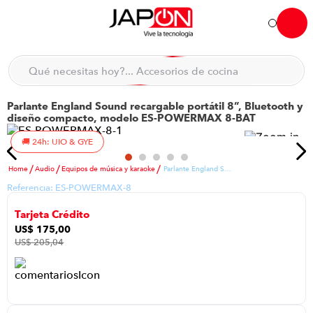
Hola... qué necesitas hoy?
Qué necesitas hoy?... Accesorios de cocina
Qué necesitas hoy?... Hogar
Parlante England Sound recargable portátil 8”, Bluetooth y
TÉRMINOS MÁS BUSCADOS
diseño compacto, modelo ES-POWERMAX 8-BAT
moto
1
.
24h: UIO & GYE
refrigeradora
2
.
Audio
Equipos de música y karaoke
Parlante England Sound recargable portátil 8”, Bluetooth y diseño compacto, modelo ES-POWERMAX 8-BAT
lavadora
3
.
Referencia:
ES-POWERMAX-8
scooter
4
.
Tarjeta Crédito
england sound parlantes
5
.
US$
175
,
00
US$
205
,
04
laptop
6
.
celular
7
.
congelador
8
.