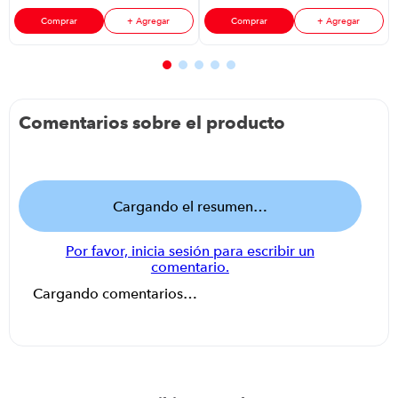
EPIC RM 15
modelo ES-
Comprar
+ Agregar
Comprar
+ Agregar
PATRIOT 215-
LED
Comentarios sobre el producto
Cargando el resumen…
Por favor, inicia sesión para escribir un
comentario.
Cargando comentarios…