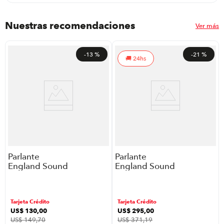
Nuestras recomendaciones
Ver más
-
13 %
-
21 %
24hs
Parlante
Parlante
England Sound
England Sound
recargable
profesional
portátil 15”,
doble woofer
Bluetooth y
15”, luces LED
Tarjeta Crédito
Tarjeta Crédito
micrófono
RGB y
US$
130
,
00
US$
295
,
00
incluido,
conectividad
US$
149
,
70
US$
371
,
19
modelo ES-
Bluetooth,