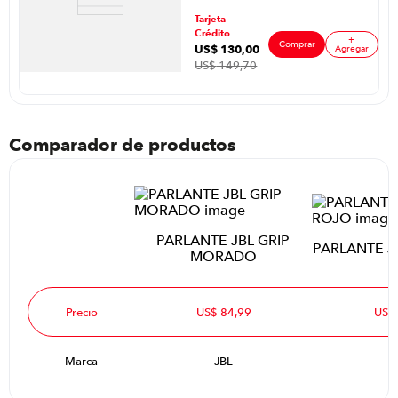
espacio. En resumen, es una opción conveniente para
micrófono
ar
quienes buscan calidad y libertad para compartir música
Tarjeta
incluido, modelo
en pequeños grupos. Permite acompañar momentos sin
Crédito
+
depender de enchufes ni equipos voluminosos.
ES-EPIC RM 15
Comprar
US$
130
,
00
Agregar
US$
149
,
70
Comparador de productos
PARLANTE JBL GRIP
PARLANTE J
MORADO
Precio
US$ 84,99
US$
Marca
JBL
J