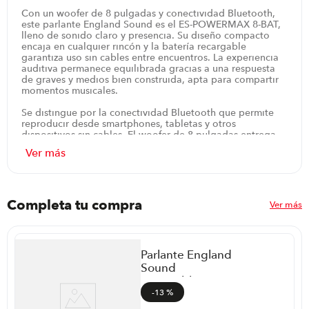
Con un woofer de 8 pulgadas y conectividad Bluetooth,
este parlante England Sound es el ES-POWERMAX 8-BAT,
lleno de sonido claro y presencia. Su diseño compacto
encaja en cualquier rincón y la batería recargable
garantiza uso sin cables entre encuentros. La experiencia
auditiva permanece equilibrada gracias a una respuesta
de graves y medios bien construida, apta para compartir
momentos musicales.
Se distingue por la conectividad Bluetooth que permite
reproducir desde smartphones, tabletas y otros
dispositivos sin cables. El woofer de 8 pulgadas entrega
presencia y claridad en las notas medias y agudas se
mantienen nítidas para voces y corridos de guitarra. Su
formato compacto y la batería recargable facilitan llevarla
a encuentros, fiestas o reuniones sin depender de
enchufes. Además, su acabado sobrio encaja con
diferentes ambientes, desde sala de estar hasta terraza. Su
Completa tu compra
Ver más
control de volumen y reproducción se maneja con
facilidad a través de la propia unidad o desde
dispositivos conectados.
Parlante England
Para completar, en casa, en la terraza o durante
Sound
encuentros improvisados, ofrece un sonido claro que se
disfruta sin cables y sin complicaciones. Su configuración
recargable
simple facilita empezar a reproducir en segundos,
portátil 15”,
-
13 %
mientras el diseño compacto se integra en cualquier
Bluetooth y