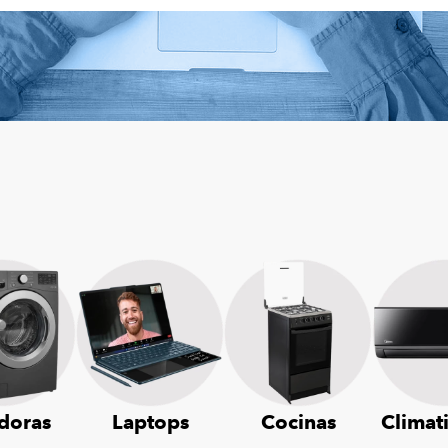
doras
Laptops
Cocinas
Climat