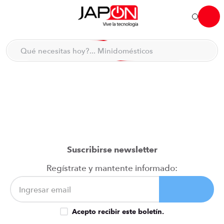
Hola... qué necesitas hoy?
Qué necesitas hoy?... Minidomésticos
Qué necesitas hoy?... Accesorios de cocina
TÉRMINOS MÁS BUSCADOS
moto
1
.
refrigeradora
2
.
lavadora
3
.
scooter
4
.
Suscribirse newsletter
england sound parlantes
5
.
Regístrate y mantente informado:
laptop
6
.
celular
7
.
Acepto recibir este boletín.
iphone
8
.