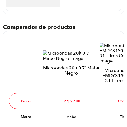
autorizado más cercano para la revisión de su
producto.
Comparador de productos
Microondas 20lt 0.7' Mabe
Microondas
Negro
EMDY31S0M
31 Litros 
Precio
US$ 99,00
US$ 
Marca
Mabe
Elec