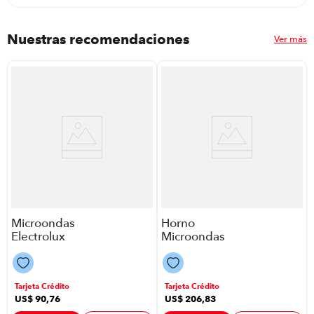
Nuestras recomendaciones
Ver más
Microondas
Horno
Electrolux
Microondas
Emdz20S3Gab
Con Grill Teka
P8749 | 20
Mwg-14X
Litros 1100
P88646 | 1450
Tarjeta Crédito
Tarjeta Crédito
Watts Color
Watts 36 Litros
US$
90
,
76
US$
206
,
83
Negro
Color