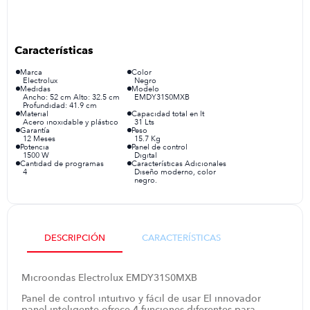
iphone
9
.
cocina
10
.
Marca
Color
Electrolux
Negro
Medidas
Modelo
Ancho: 52 cm Alto: 32.5 cm
EMDY31S0MXB
Profundidad: 41.9 cm
Material
Capacidad total en lt
Acero inoxidable y plástico
31 Lts
Garantía
Peso
12 Meses
15.7 Kg
Potencia
Panel de control
1500 W
Digital
Cantidad de programas
Características Adicionales
4
Diseño moderno, color
negro.
DESCRIPCIÓN
CARACTERÍSTICAS
Microondas Electrolux EMDY31S0MXB
Panel de control intuitivo y fácil de usar El innovador
panel inteligente ofrece 4 funciones diferentes para