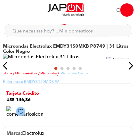
Qué necesitas hoy?... Minidomésticos
Hola... qué necesitas hoy?
Qué necesitas hoy?... Accesorios de cocina
Microondas Electrolux EMDY31S0MXB P8749 | 31 Litros
TÉRMINOS MÁS BUSCADOS
Color Negro
moto
1
.
refrigeradora
2
.
Minidomésticos
Microondas
Microondas Electrolux EMDY31S0MXB P8749 | 31 Litros Color Negro
lavadora
3
.
Referencia:
EMDY31S0MXB-W
england sound parlantes
4
.
Tarjeta Crédito
scooter
5
.
US$
146
,
36
laptop
6
.
celular
7
.
congelador
8
.
Electrolux